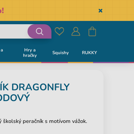
!
Skryť
Obľúbené
Prihlásiť
Košík
Vyhľadávanie
 a
Hry a
Squishy
RUKKY
hračky
sa
ÍK DRAGONFLY
ODOVÝ
 školský peračník s motívom vážok.