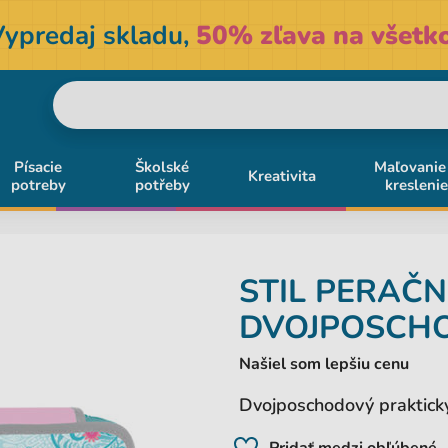
Vypredaj skladu,
50% zľava na všetko
Písacie
Školské
Maľovanie
Kreativita
potreby
potřeby
kreslenie
STIL
PERAČN
DVOJPOSCH
Našiel som lepšiu cenu
Dvojposchodový praktický