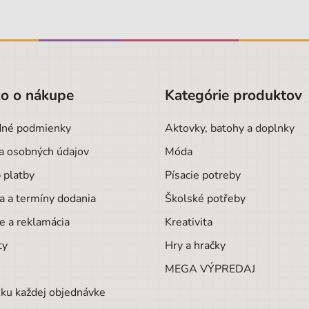
o o nákupe
Kategórie produktov
né podmienky
Aktovky, batohy a doplnky
a osobných údajov
Móda
 platby
Písacie potreby
a a termíny dodania
Školské potřeby
e a reklamácia
Kreativita
ty
Hry a hračky
MEGA VÝPREDAJ
ku každej objednávke