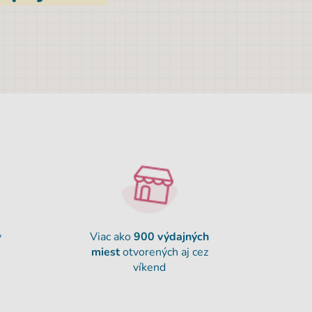
y
Viac ako
900
výdajných
miest
otvorených aj cez
víkend