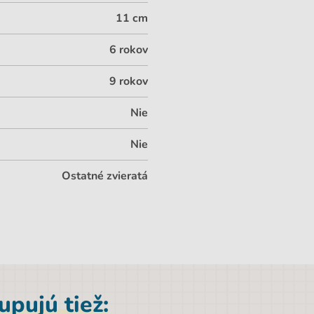
11 cm
6 rokov
9 rokov
Nie
Nie
Ostatné zvieratá
pujú tiež: