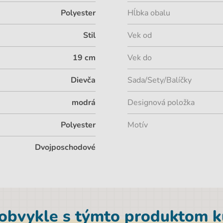
Polyester
Hĺbka obalu
Stil
Vek od
19 cm
Vek do
Dievča
Sada/Sety/Balíčky
modrá
Designová položka
Polyester
Motív
Dvojposchodové
 obvykle s týmto produktom ku