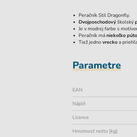
Peračník Stil Dragonfly.
Dvojposchodový
školský
Je v modrej farbe s motív
Peračník má
niekoľko pút
Tiež jedno
vrecko
a prieh
Parametre
EAN
Náplň
Licence
Hmotnosť netto [kg]