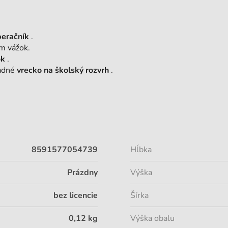
peračník
.
om vážok.
ok
.
ľadné
vrecko na školský rozvrh
.
8591577054739
Hĺbka
Prázdny
Výška
bez licencie
Šírka
0,12 kg
Výška obalu