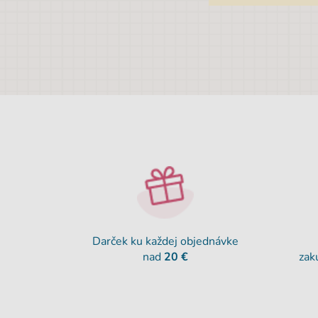
Darček ku každej objednávke
nad
20 €
zak