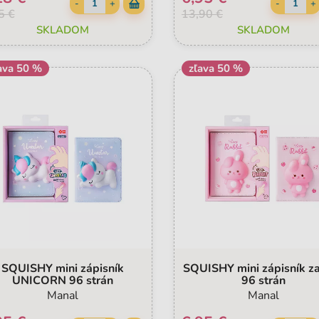
-
+
-
+
5 €
13,90 €
SKLADOM
SKLADOM
ava 50 %
zľava 50 %
SQUISHY mini zápisník
SQUISHY mini zápisník za
UNICORN 96 strán
96 strán
Manal
Manal