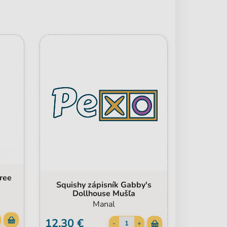
ree
Squishy zápisník Gabby's
Dollhouse Mušľa
Manal
12,30 €
-
+