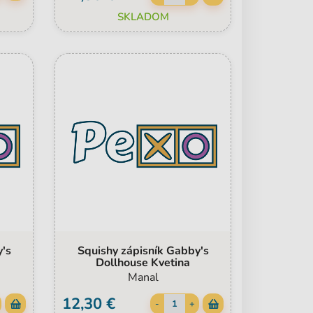
SKLADOM
y's
Squishy zápisník Gabby's
Dollhouse Kvetina
Manal
12,30 €
-
+