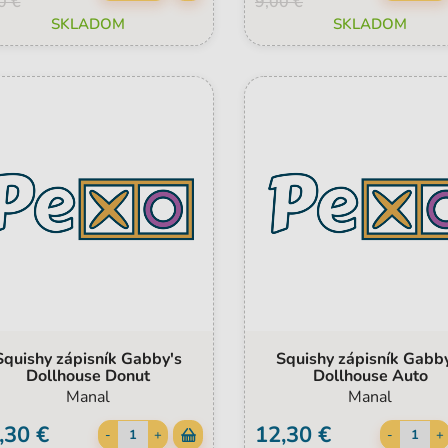
0 €
9,00 €
SKLADOM
SKLADOM
Squishy zápisník Gabby's
Squishy zápisník Gabb
Dollhouse Donut
Dollhouse Auto
Manal
Manal
,30 €
12,30 €
-
+
-
+