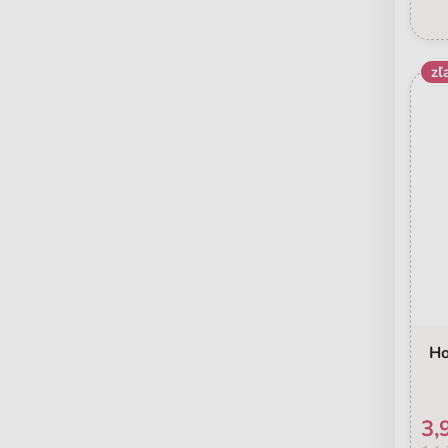
zľ
Ho
3,