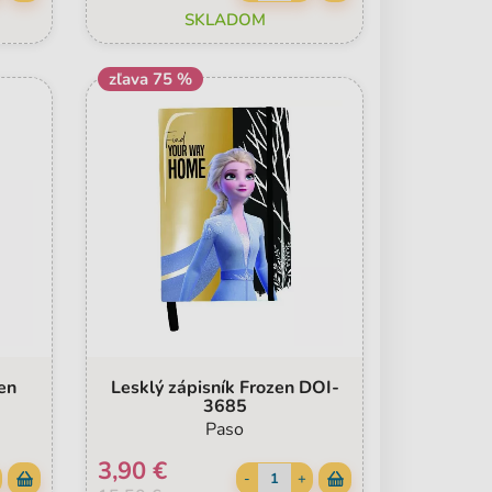
SKLADOM
zľava 75 %
en
Lesklý zápisník Frozen DOI-
3685
Paso
3,90 €
-
+