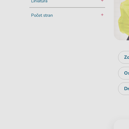
Liniatura
Počet stran
Zo
Os
Dr