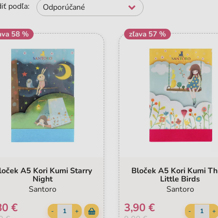
iť podľa:
Odporúčané
ava 58 %
zľava 57 %
loček A5 Kori Kumi Starry
Bloček A5 Kori Kumi Th
Night
Little Birds
Santoro
Santoro
80 €
3,90 €
-
+
-
+