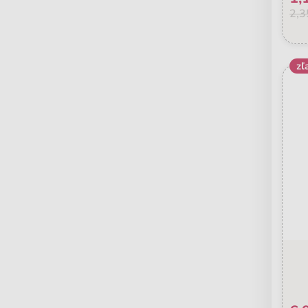
2,3
zľ