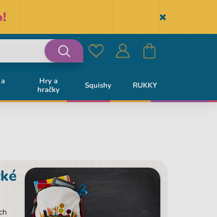
!
Skryť
Obľúbené
Prihlásiť
Košík
Vyhľadávanie
 a
Hry a
Squishy
RUKKY
hračky
sa
cké
ch