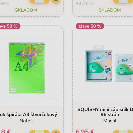
50 €
14,70 €
SKLADOM
SKLADOM
ava 50 %
zľava 50 %
SQUISHY mini zápisník 
ok špirála A4 štvorčekový
96 strán
Notes
Manal
18 €
6,95 €