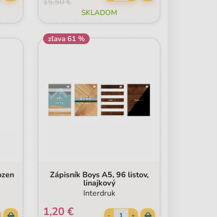
15,50 €
SKLADOM
zľava 61 %
ozen
Zápisník Boys A5, 96 listov,
linajkový
Interdruk
1,20 €
-
+