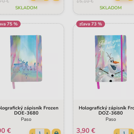
70 €
15,10 €
SKLADOM
SKLADOM
ava 75 %
zľava 73 %
lografický zápisník Frozen
Holografický zápisník Fr
DOE-3680
DOZ-3680
Paso
Paso
90 €
3,90 €
-
+
-
+