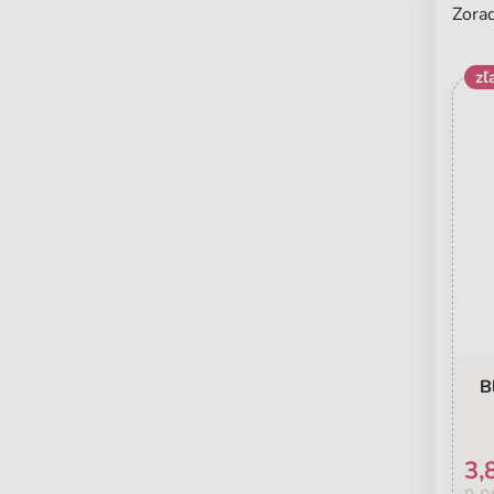
Zorad
zľ
B
3,