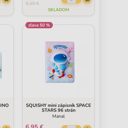
3,10 €
SKLADOM
zľava 50 %
DINO
SQUISHY mini zápisník SPACE
STARS 96 strán
Manal
6,95 €