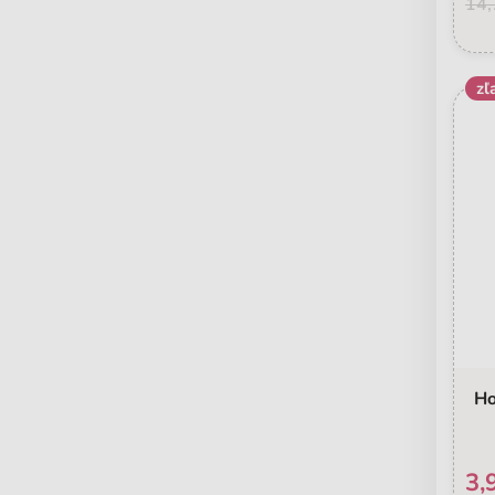
14,
zľ
Ho
3,