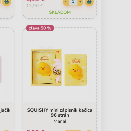
-
+
13,90 €
SKLADOM
zľava 50 %
jačik
SQUISHY mini zápisník kačica
96 strán
Manal