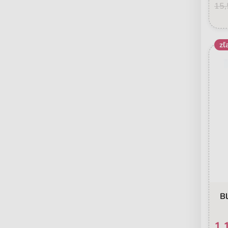
15,
zľ
Bl
1,