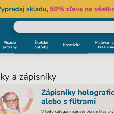
Vypredaj skladu,
50% zľava na všetko
Písacie
Školské
Maľovanie
Kreativita
potreby
potřeby
kreslenie
ky a zápisníky
Zápisníky holografi
alebo s flitrami
V tejto kategórii nájdete okrem klasický