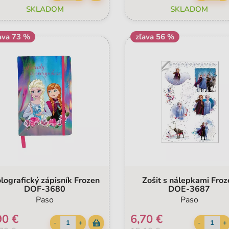
SKLADOM
SKLADOM
ava 73 %
zľava 56 %
lografický zápisník Frozen
Zošit s nálepkami Froz
DOF-3680
DOE-3687
Paso
Paso
90 €
6,70 €
-
+
-
+