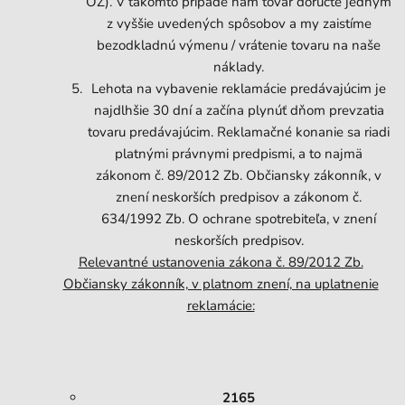
OZ). V takomto prípade nám tovar doručte jedným
z vyššie uvedených spôsobov a my zaistíme
bezodkladnú výmenu / vrátenie tovaru na naše
náklady.
Lehota na vybavenie reklamácie predávajúcim je
najdlhšie 30 dní a začína plynúť dňom prevzatia
tovaru predávajúcim. Reklamačné konanie sa riadi
platnými právnymi predpismi, a to najmä
zákonom č. 89/2012 Zb. Občiansky zákonník, v
znení neskorších predpisov a zákonom č.
634/1992 Zb. O ochrane spotrebiteľa, v znení
neskorších predpisov.
Relevantné ustanovenia zákona č. 89/2012 Zb.
Občiansky zákonník, v platnom znení, na uplatnenie
reklamácie:
2165