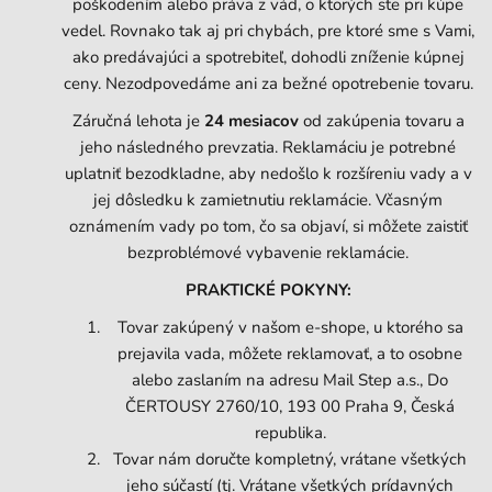
poškodením alebo práva z vád, o ktorých ste pri kúpe
vedel. Rovnako tak aj pri chybách, pre ktoré sme s Vami,
ako predávajúci a spotrebiteľ, dohodli zníženie kúpnej
ceny. Nezodpovedáme ani za bežné opotrebenie tovaru.
Záručná lehota je
24 mesiacov
od zakúpenia tovaru a
jeho následného prevzatia. Reklamáciu je potrebné
uplatniť bezodkladne, aby nedošlo k rozšíreniu vady a v
jej dôsledku k zamietnutiu reklamácie. Včasným
oznámením vady po tom, čo sa objaví, si môžete zaistiť
bezproblémové vybavenie reklamácie.
PRAKTICKÉ POKYNY:
Tovar zakúpený v našom e-shope, u ktorého sa
prejavila vada, môžete reklamovať, a to osobne
alebo zaslaním na adresu Mail Step a.s., Do
ČERTOUSY 2760/10, 193 00 Praha 9, Česká
republika.
Tovar nám doručte kompletný, vrátane všetkých
jeho súčastí (tj. Vrátane všetkých prídavných