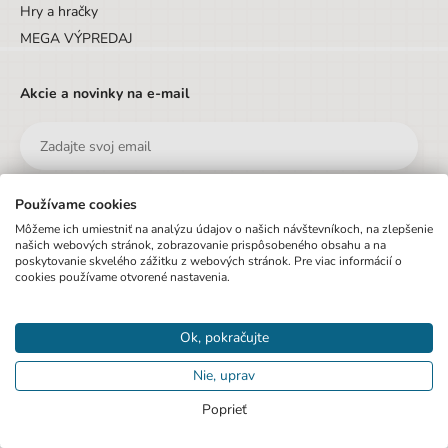
Hry a hračky
MEGA VÝPREDAJ
Akcie a novinky na e-mail
Používame cookies
Odoslať
Môžeme ich umiestniť na analýzu údajov o našich návštevníkoch, na zlepšenie
našich webových stránok, zobrazovanie prispôsobeného obsahu a na
poskytovanie skvelého zážitku z webových stránok. Pre viac informácií o
Prihlásením na odber newsletteru vyjadrujete súhlas s
podmienkami
cookies používame otvorené nastavenia.
ochrany osobných údajov
.
Ok, pokračujte
Nie, uprav
Poprieť
© 2020 Pexo.sk