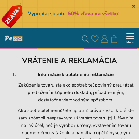
Sk
Vypredaj skladu,
50% zľava na všetko!
Menu
Obľúbené
Prihlásiť
Košík
Vyhľadávanie
VRÁTENIE A REKLAMÁCIA
sa
Informácie k uplatneniu reklamácie
Zakúpenie tovaru ste ako spotrebiteľ povinný preukázať
predložením kúpneho dokladu, prípadne iným,
dostatočne vierohodným spôsobom.
Ako spotrebiteľ nemôžete uplatniť práva z vád, ktoré ste
sám spôsobil nesprávnym užívaním tovaru (tj. Užívaním
na iný účel, než je výrobok určený, vystavením tovaru
nadmernému zaťaženiu a namáhaniu) či úmyselným