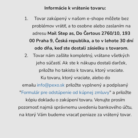
Informácie k vrátenie tovaru:
Tovar zakúpený v našom e-shope môžete bez
problémov vrátiť, a to osobne alebo zaslaním na
adresu
Mail Step as, Do Čertous 2760/10, 193
00 Praha 9, Česká republika, a to v lehote 30 dní
odo dňa, keď ste dostali zásielku s tovarom.
Tovar nám zašlite kompletný, vrátane všetkých
jeho súčastí. Ak ste k nákupu dostali darček,
priložte ho takisto k tovaru, ktorý vraciate.
Ku tovaru, ktorý vraciate, alebo do
emailu
info@pexo.sk
priložte vyplnený a podpísaný
"
Formulár pre odstúpenie od kúpnej zmluvy
" a priložte
kópiu dokladu o zakúpení tovaru. Venujte prosím
pozornosť najmä správnemu uvedeniu bankového účtu,
na ktorý Vám budeme vracať peniaze za vrátený tovar.