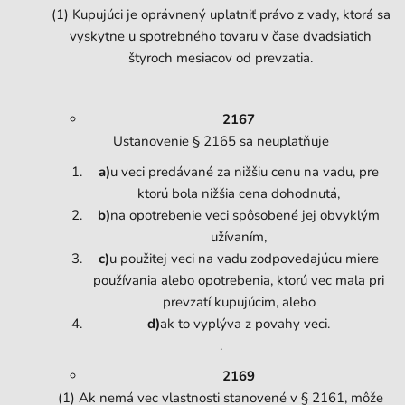
(1) Kupujúci je oprávnený uplatniť právo z vady, ktorá sa
vyskytne u spotrebného tovaru v čase dvadsiatich
štyroch mesiacov od prevzatia.
2167
Ustanovenie § 2165 sa neuplatňuje
a)
u veci predávané za nižšiu cenu na vadu, pre
ktorú bola nižšia cena dohodnutá,
b)
na opotrebenie veci spôsobené jej obvyklým
užívaním,
c)
u použitej veci na vadu zodpovedajúcu miere
používania alebo opotrebenia, ktorú vec mala pri
prevzatí kupujúcim, alebo
d)
ak to vyplýva z povahy veci.
.
2169
(1) Ak nemá vec vlastnosti stanovené v § 2161, môže