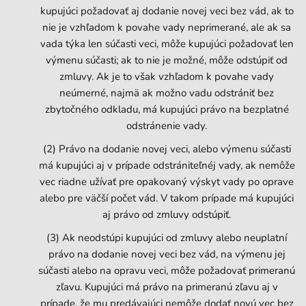
kupujúci požadovať aj dodanie novej veci bez vád, ak to
nie je vzhľadom k povahe vady neprimerané, ale ak sa
vada týka len súčasti veci, môže kupujúci požadovať len
výmenu súčasti; ak to nie je možné, môže odstúpiť od
zmluvy. Ak je to však vzhľadom k povahe vady
neúmerné, najmä ak možno vadu odstrániť bez
zbytočného odkladu, má kupujúci právo na bezplatné
odstránenie vady.
(2) Právo na dodanie novej veci, alebo výmenu súčasti
má kupujúci aj v prípade odstrániteľnéj vady, ak nemôže
vec riadne užívať pre opakovaný výskyt vady po oprave
alebo pre väčší počet vád. V takom prípade má kupujúci
aj právo od zmluvy odstúpiť.
(3) Ak neodstúpi kupujúci od zmluvy alebo neuplatní
právo na dodanie novej veci bez vád, na výmenu jej
súčasti alebo na opravu veci, môže požadovať primeranú
zľavu. Kupujúci má právo na primeranú zľavu aj v
prípade, že mu predávajúci nemôže dodať novú vec bez