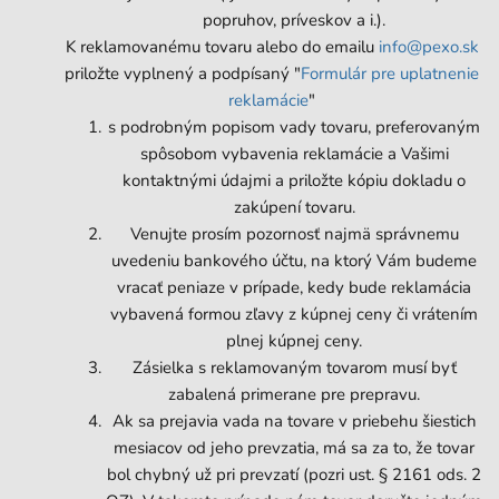
popruhov, príveskov a i.).
K reklamovanému tovaru alebo do emailu
info@pexo.sk
priložte vyplnený a podpísaný "
Formulár pre uplatnenie
reklamácie
"
s podrobným popisom vady tovaru, preferovaným
spôsobom vybavenia reklamácie a Vašimi
kontaktnými údajmi a priložte kópiu dokladu o
zakúpení tovaru.
Venujte prosím pozornosť najmä správnemu
uvedeniu bankového účtu, na ktorý Vám budeme
vracať peniaze v prípade, kedy bude reklamácia
vybavená formou zľavy z kúpnej ceny či vrátením
plnej kúpnej ceny.
Zásielka s reklamovaným tovarom musí byť
zabalená primerane pre prepravu.
Ak sa prejavia vada na tovare v priebehu šiestich
mesiacov od jeho prevzatia, má sa za to, že tovar
bol chybný už pri prevzatí (pozri ust. § 2161 ods. 2