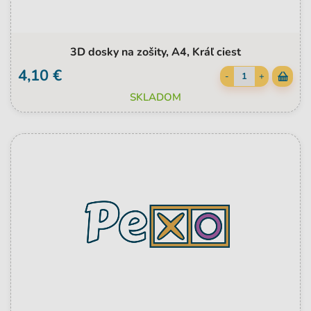
3D dosky na zošity, A4, Kráľ ciest
4,10 €
-
+
SKLADOM