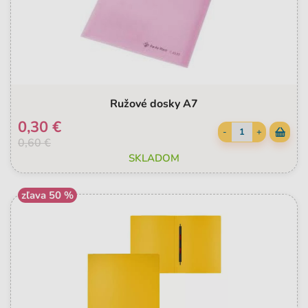
Ružové dosky A7
0,30 €
-
+
0,60 €
SKLADOM
zľava 50 %