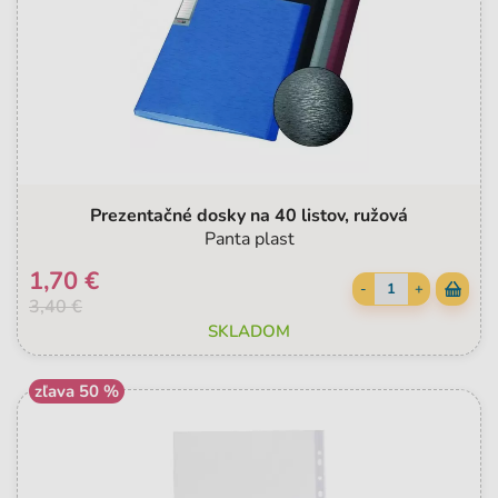
Prezentačné dosky na 40 listov, ružová
Panta plast
1,70 €
-
+
3,40 €
SKLADOM
zľava 50 %