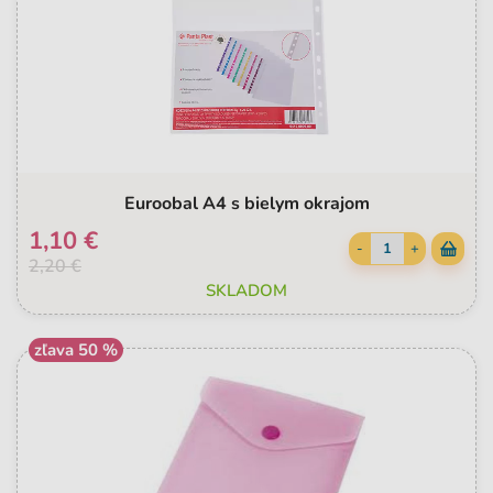
Euroobal A4 s bielym okrajom
1,10 €
-
+
2,20 €
SKLADOM
zľava 50 %