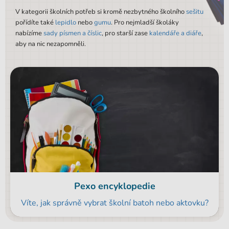
V kategorii školních potřeb si kromě nezbytného školního
sešitu
pořídíte také
lepidlo
nebo
gumu
. Pro nejmladší školáky
nabízíme
sady písmen a číslic
, pro starší zase
kalendáře a diáře
,
aby na nic nezapomněli.
Pexo encyklopedie
Víte, jak správně vybrat školní batoh nebo aktovku?