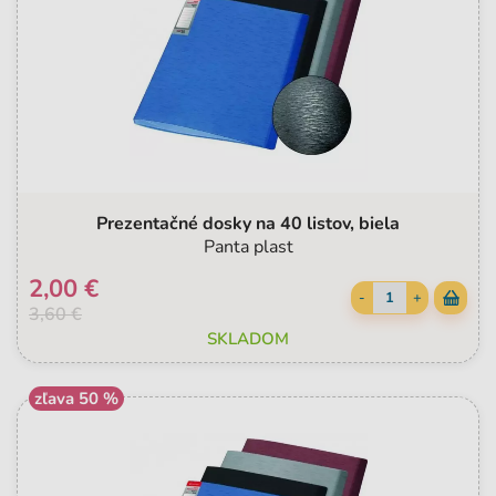
Prezentačné dosky na 40 listov, biela
Panta plast
2,00 €
-
+
3,60 €
SKLADOM
zľava 50 %