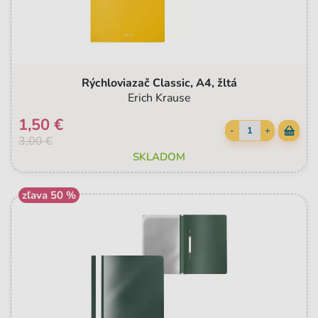
Rýchloviazač Classic, A4, žltá
Erich Krause
1,50 €
-
+
3,00 €
SKLADOM
zľava 50 %