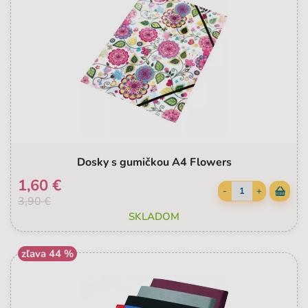
Dosky s gumičkou A4 Flowers
1,60 €
-
+
3,90 €
SKLADOM
zľava 44 %