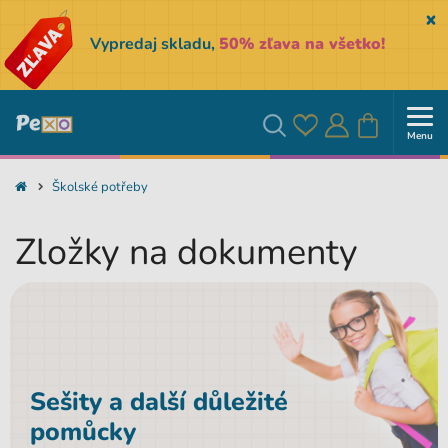
Sk
Vypredaj skladu,
50% zľava na všetko!
Menu
Obľúbené
Prihlásiť
Košík
Vyhľadávanie
Školské potřeby
sa
Zložky na dokumenty
Sešity a další důležité
pomůcky