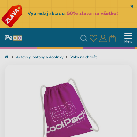
Sk
Vypredaj skladu,
50% zľava na všetko!
Menu
Obľúbené
Prihlásiť
Košík
Vyhľadávanie
Aktovky, batohy a doplnky
Vaky na chrbát
sa