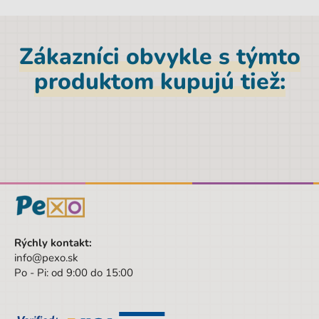
Materiál
Polyester
Značka
CoolPack
Zákazníci obvykle s týmto
Šírka obalu
37 cm
produktom kupujú tiež:
Pohlavie
Univerzálny
Farba
fialová
Materiál
Polyester
Výška
44 cm
Šírka
37 cm
Výška obalu
44 cm
Rýchly kontakt:
Vek od
6 rokov
info@pexo.sk
Po - Pi: od 9:00 do 15:00
Vek do
99 rokov
Sada/Sety/Balíčky
Nie