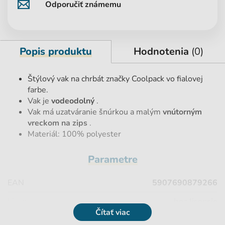
Odporučiť známemu
Popis produktu
Hodnotenia
(0)
Štýlový vak na chrbát značky Coolpack vo fialovej
farbe.
Vak je
vodeodolný
.
Vak má uzatváranie šnúrkou a malým
vnútorným
vreckom na zips
.
Materiál: 100% polyester
Parametre
EAN
5907690879266
Licence
bez licencie
Čítať viac
Hmotnosť netto [kg]
0,17 kg