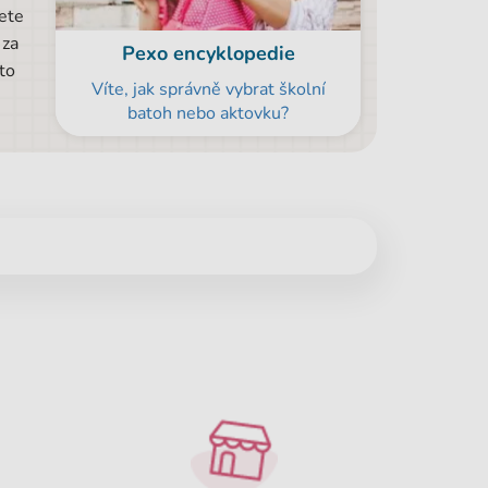
ete
 za
Pexo encyklopedie
to
Víte, jak správně vybrat školní
batoh nebo aktovku?