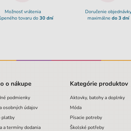
Možnosť vrátenia
Doručenie objednávk
úpeného tovaru do
30 dní
maximálne
do 3 dní
o o nákupe
Kategórie produktov
né podmienky
Aktovky, batohy a doplnky
a osobných údajov
Móda
 platby
Písacie potreby
a a termíny dodania
Školské potřeby