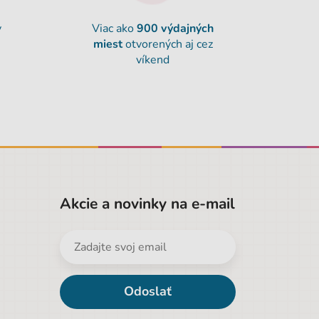
y
Viac ako
900
výdajných
miest
otvorených aj cez
víkend
Akcie a novinky na e-mail
Odoslať