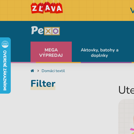
MEGA
Aktovky, batohy a
VÝPREDAJ
doplnky
Domáci textil
Filter
Ut