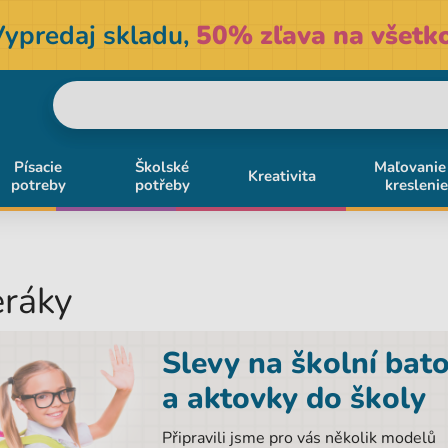
Vypredaj skladu,
50% zľava na všetko
Písacie
Školské
Maľovanie
Kreativita
potreby
potřeby
kreslenie
eráky
Slevy na školní bat
a aktovky do školy
Připravili jsme pro vás několik modelů