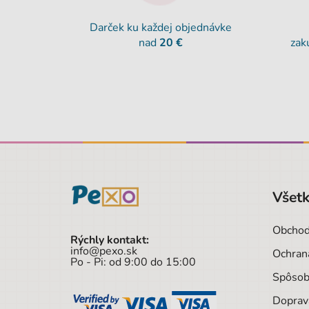
Darček ku každej objednávke
nad
20 €
zak
Všetk
Obchod
Rýchly kontakt:
info@pexo.sk
Ochran
Po - Pi: od 9:00 do 15:00
Spôsob
Doprav