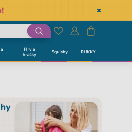
!
Skryť
Obľúbené
Prihlásiť
Košík
Vyhľadávanie
 a
Hry a
Squishy
RUKKY
hračky
sa
ohy