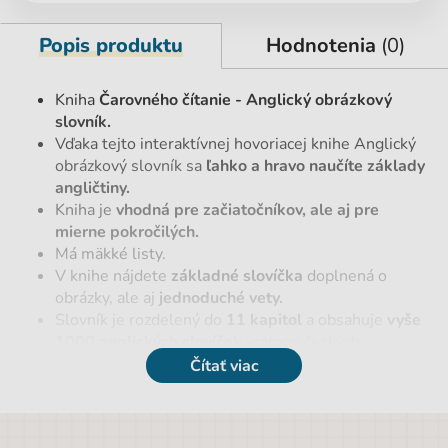
Popis produktu
Hodnotenia
(0)
Kniha
Čarovného čítanie - Anglický obrázkový
slovník.
Vďaka tejto interaktívnej hovoriacej knihe Anglický
obrázkový slovník sa
ľahko a hravo naučíte základy
angličtiny.
Kniha je
vhodná pre začiatočníkov, ale aj pre
mierne pokročilých.
Má mäkké listy.
V knihe nájdete
základné slovíčka
doplnená o
obrázky, ale aj
jednoduché vety.
Slovník je rozdelený do
11 kapitol
a obsahuje
vyše
1000 anglických slovíčok
vrátane českých
prekladov.
Čítať viac
Kniha je výborným pomocníkom pre samoštúdium,
ale hodí sa aj aj ako doplnok školského učiva.
Elektronická Albi ceruzka nie je súčasťou balenia.