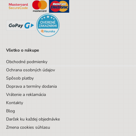
Výška obalu
24.6 cm
Hĺbka obalu
1.9 cm
Vek od
4 rokov
Vek do
99 rokov
Sada/Sety/Balíčky
Nie
Všetko o nákupe
Designová položka
Nie
Obchodné podmienky
Ochrana osobných údajov
Motív
Ostatné motívy
Spôsob platby
Hmotnosť
0,64
Doprava a termíny dodania
Vrátenie a reklamácia
Kontakty
Blog
Darček ku každej objednávke
Zmena cookies súhlasu