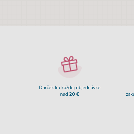
Darček ku každej objednávke
nad
20 €
zak