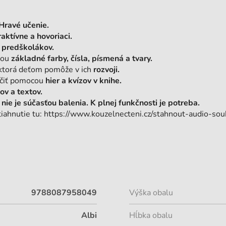
Hravé učenie.
raktívne a hovoriaci.
h
predškolákov.
mou
základné farby, čísla, písmená a tvary.
, ktorá deťom pomôže v ich
rozvoji.
ičiť pomocou
hier a kvízov v knihe.
v a textov.
nie je súčasťou balenia. K plnej funkčnosti je potreba.
tiahnutie tu: https://www.kouzelnecteni.cz/stahnout-audio-sou
9788087958049
Výška obalu
Albi
Hĺbka obalu