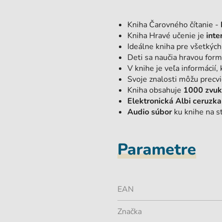
Kniha Čarovného čítanie -
Kniha Hravé učenie je
inte
Ideálne kniha pre všetkýc
Deti sa naučia hravou for
V knihe je veľa informácií
Svoje znalosti môžu precv
Kniha obsahuje
1000 zvuko
Elektronická Albi ceruzka 
Audio súbor
ku knihe na s
Parametre
EAN
Značka