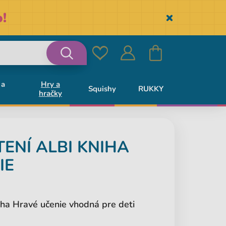
!
Skryť
Obľúbené
Prihlásiť
Košík
Vyhľadávanie
 a
Hry a
Squishy
RUKKY
hračky
sa
TENÍ
ALBI
KNIHA
IE
iha Hravé učenie vhodná pre deti