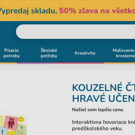
Vypredaj skladu,
50% zľava na všetko
Písacie
Školské
Maľovanie
Kreativita
potreby
potřeby
kreslenie
KOUZELNÉ Č
HRAVÉ UČEN
Našiel som lepšiu cenu
Interaktívna hovoriace kn
predškolského veku.