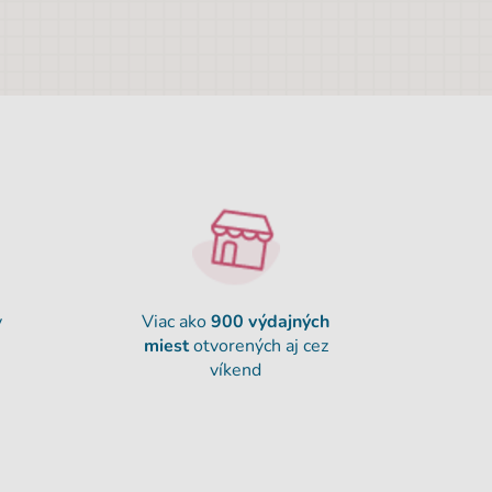
y
Viac ako
900
výdajných
miest
otvorených aj cez
víkend