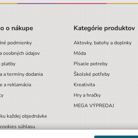
o o nákupe
Kategórie produktov
né podmienky
Aktovky, batohy a doplnky
a osobných údajov
Móda
 platby
Písacie potreby
a a termíny dodania
Školské potřeby
e a reklamácia
Kreativita
ty
Hry a hračky
MEGA VÝPREDAJ
ku každej objednávke
cookies súhlasu