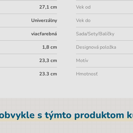
27,1 cm
Vek od
Univerzálny
Vek do
viacfarebná
Sada/Sety/Balíčky
1,8 cm
Designová položka
23,3 cm
Motív
23.3 cm
Hmotnosť
 obvykle s týmto produktom ku