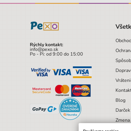
Všetk
Obchod
Rýchly kontakt:
info@pexo.sk
Ochran
Po - Pi: od 9:00 do 15:00
Spôsob
Doprav
Vráteni
Kontak
Blog
Darček 
Zmena 