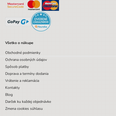
Vek do
9 rokov
Sada/Sety/Balíčky
Nie
Designová položka
Nie
Motív
Ostatné motívy
Hmotnosť
0,46
Všetko o nákupe
Obchodné podmienky
Ochrana osobných údajov
Spôsob platby
Doprava a termíny dodania
Vrátenie a reklamácia
Kontakty
Blog
Darček ku každej objednávke
Zmena cookies súhlasu