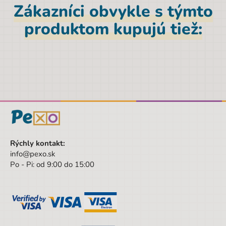
Parametre
Zákazníci obvykle s týmto
produktom kupujú tiež:
EAN
9788087958742
Značka
Albi
Výška
27,3 cm
Pohlavie
Univerzálny
Farba
viacfarebná
Hĺbka
1,4 cm
Šírka
23,4 cm
Rýchly kontakt:
info@pexo.sk
Šírka obalu
23.4 cm
Po - Pi: od 9:00 do 15:00
Výška obalu
27.3 cm
Hĺbka obalu
1.4 cm
Vek od
3 rokov