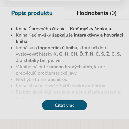
Popis produktu
Hodnotenia
(0)
Kniha Čarovného čítanie -
Keď myšky šepkajú.
Kniha Keď myšky šepkajú je
interaktívny a hovoriaci
kniha.
Jedná sa o
logopedickú knihu,
ktorá učí deti
vyslovovať hlásky
K, G, H, CH, Ď, Ť, Ň, Č, Š, Ž, C, S,
Z a slabiky be, pe, ve.
.
V knihe nájdete
mnoho hravých úloh,
ktoré
precvičujú problematické javy.
Nechýba tu ani
pesničky.
Kniha obsahuje
vyše 1400 zvukov a textov.
Elektronická Albi ceruzka nie je súčasťou balenia.
K plnej funkčnosti je potreba.
Audio súbor
ku knihe na stiahnutie tu:
Čítať viac
https://www.kouzelnecteni.cz/stahnout-audio-
soubor/