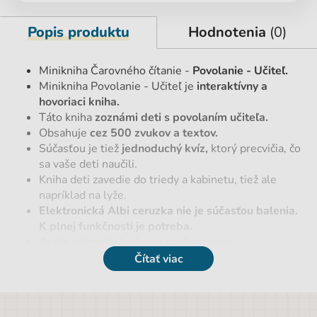
Popis produktu
Hodnotenia
(0)
Minikniha Čarovného čítanie -
Povolanie - Učiteľ.
Minikniha Povolanie - Učiteľ je
interaktívny a
hovoriaci kniha.
Táto kniha
zoznámi deti s povolaním učiteľa.
Obsahuje
cez 500 zvukov a textov.
Súčasťou je tiež
jednoduchý kvíz,
ktorý precvičia, čo
sa vaše deti naučili.
Kniha deti zavedie do triedy a kabinetu, tiež ale
napríklad na lyže.
Elektronická Albi ceruzka nie je súčasťou balenia.
K plnej funkčnosti je potreba.
Audio súbor
ku knihe na stiahnutie tu:
https://www.kouzelnecteni.cz/stahnout-audio-
Čítať viac
soubor/
Parametre