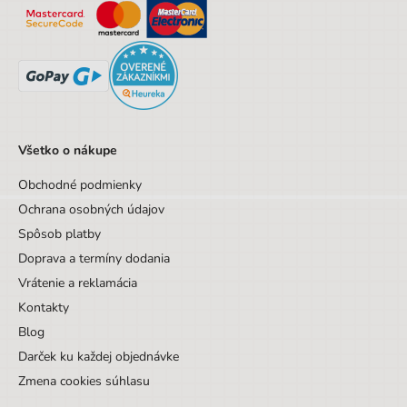
Sada/Sety/Balíčky
Nie
Designová položka
Nie
Motív
Ostatné motívy
Hmotnosť
0,15
Všetko o nákupe
Obchodné podmienky
Ochrana osobných údajov
Spôsob platby
Doprava a termíny dodania
Vrátenie a reklamácia
Kontakty
Blog
Darček ku každej objednávke
Zmena cookies súhlasu