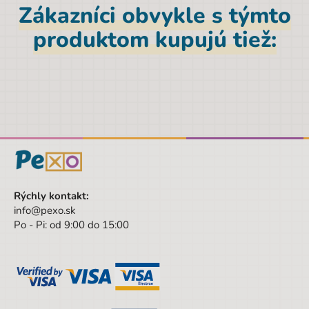
Zákazníci obvykle s týmto
EAN
9788087958803
produktom kupujú tiež:
Značka
Albi
Výška
17,8 cm
Pohlavie
Univerzálny
Farba
viacfarebná
Hĺbka
0,7 cm
Šírka
17,8 cm
Rýchly kontakt:
Šírka obalu
17.8 cm
info@pexo.sk
Po - Pi: od 9:00 do 15:00
Výška obalu
17.8 cm
Hĺbka obalu
0.7 cm
Vek od
5 rokov
Vek do
9 rokov