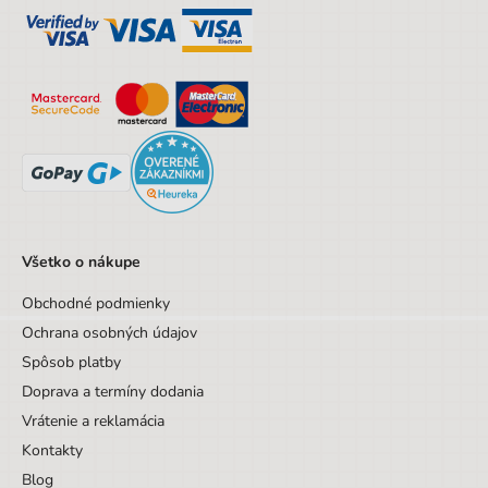
Sada/Sety/Balíčky
Nie
Designová položka
Nie
Hmotnosť
0,38
Všetko o nákupe
Obchodné podmienky
Ochrana osobných údajov
Spôsob platby
Doprava a termíny dodania
Vrátenie a reklamácia
Kontakty
Blog