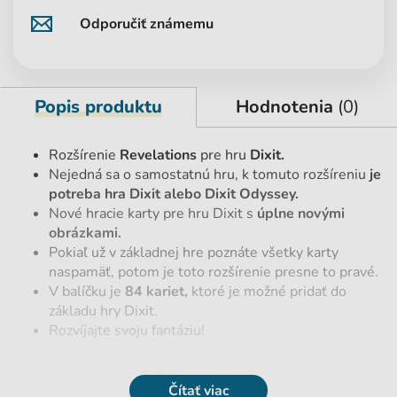
Odporučiť známemu
Popis produktu
Hodnotenia
(0)
Rozšírenie
Revelations
pre hru
Dixit.
Nejedná sa o samostatnú hru, k tomuto rozšíreniu
je
potreba hra Dixit alebo Dixit Odyssey.
Nové hracie karty pre hru Dixit s
úplne novými
obrázkami.
Pokiaľ už v základnej hre poznáte všetky karty
naspamäť, potom je toto rozšírenie presne to pravé.
V balíčku je
84 kariet,
ktoré je možné pridať do
základu hry Dixit.
Rozvíjajte svoju fantáziu!
Parametre
Čítať viac