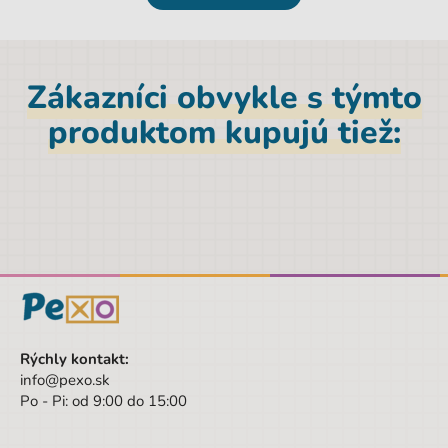
EAN
3558380041009
Značka
Blackfire
Zákazníci obvykle s týmto
Výška
11,5 cm
produktom kupujú tiež:
Pohlavie
Univerzálny
Farba
viacfarebná
Hĺbka
4 cm
Šírka
27,5 cm
Šírka obalu
27.5 cm
Výška obalu
11.5 cm
Hĺbka obalu
4 cm
Rýchly kontakt:
info@pexo.sk
Vek od
8 rokov
Po - Pi: od 9:00 do 15:00
Vek do
99 rokov