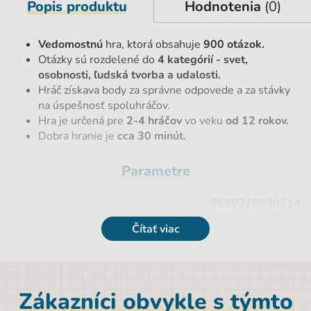
Popis produktu
Hodnotenia
(0)
Vedomostnú
hra, ktorá obsahuje
900 otázok.
Otázky sú rozdelené do
4 kategórií
- svet,
osobnosti, ľudská tvorba a udalosti.
Hráč získava body za správne odpovede a za stávky
na úspešnosť spoluhráčov.
Hra je určená pre
2-4 hráčov
vo veku
od 12 rokov.
Dobra hranie je
cca 30 minút.
Parametre
EAN
8590228030214
Čítať viac
Značka
Albi
Výška
22 cm
Pohlavie
Univerzálny
Zákazníci obvykle s týmto
Farba
viacfarebná