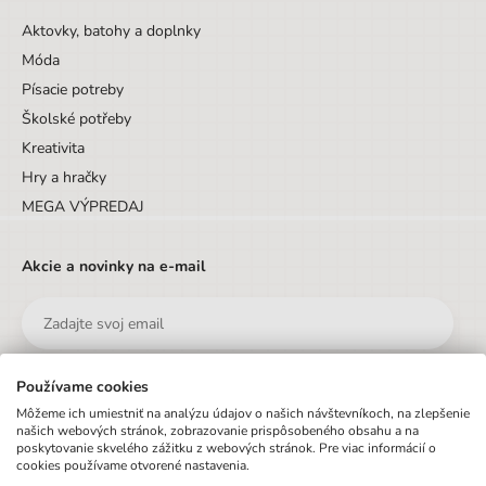
Aktovky, batohy a doplnky
Móda
Písacie potreby
Školské potřeby
Kreativita
Hry a hračky
MEGA VÝPREDAJ
Akcie a novinky na e-mail
Používame cookies
Odoslať
Môžeme ich umiestniť na analýzu údajov o našich návštevníkoch, na zlepšenie
našich webových stránok, zobrazovanie prispôsobeného obsahu a na
poskytovanie skvelého zážitku z webových stránok. Pre viac informácií o
Prihlásením na odber newsletteru vyjadrujete súhlas s
podmienkami
cookies používame otvorené nastavenia.
ochrany osobných údajov
.