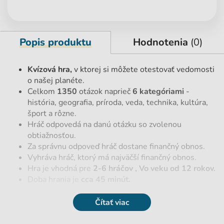
Popis produktu
Hodnotenia
(0)
Kvízová hra,
v ktorej si môžete otestovať vedomosti
o našej planéte.
Celkom
1350
otázok naprieč
6 kategóriami
-
história, geografia, príroda, veda, technika, kultúra,
šport a rôzne.
Hráč odpovedá na danú otázku so zvolenou
obtiažnosťou.
Za správnu odpoveď hráč dostane finančný obnos.
Vyhráva hráč, ktorý má najväčší finančný obnos.
Hra je vhodná pre
2-6 hráčov
, Vo veku
od 12 rokov.
Doba hrania je
cca 45 minút.
Čítať viac
Parametre