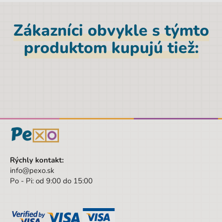
EAN
8590228039934
Značka
Albi
Zákazníci obvykle s týmto
Výška
25,2 cm
produktom kupujú tiež:
Pohlavie
Univerzálny
Farba
viacfarebná
Hĺbka
6,5 cm
Šírka
25,3 cm
Šírka obalu
25.3 cm
Výška obalu
25.2 cm
Rýchly kontakt:
Hĺbka obalu
6.5 cm
info@pexo.sk
Po - Pi: od 9:00 do 15:00
Vek od
12 rokov
Vek do
99 rokov