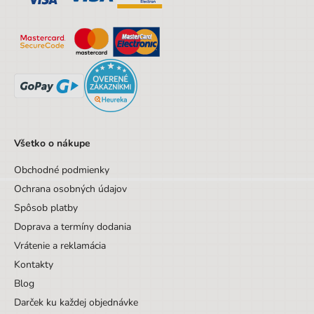
Sada/Sety/Balíčky
Nie
Designová položka
Nie
Motív
Ostatné motívy
Hmotnosť
1,23
Všetko o nákupe
Obchodné podmienky
Ochrana osobných údajov
Spôsob platby
Doprava a termíny dodania
Vrátenie a reklamácia
Kontakty
Blog
Darček ku každej objednávke