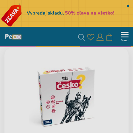
Sk
Vypredaj skladu,
50% zľava na všetko!
Menu
Obľúbené
Prihlásiť
Košík
Vyhľadávanie
sa