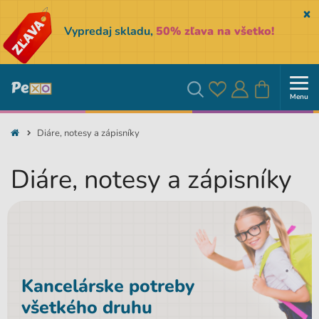
Sk
Vypredaj skladu,
50% zľava na všetko!
Menu
Obľúbené
Prihlásiť
Košík
Vyhľadávanie
Diáre, notesy a zápisníky
sa
Diáre, notesy a zápisníky
Kancelárske potreby
všetkého druhu