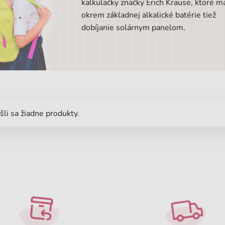
kalkulačky značky Erich Krause, ktoré m
okrem základnej alkalické batérie tiež
dobíjanie solárnym panelom.
li sa žiadne produkty.