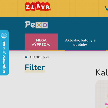
MEGA
Aktovky, batohy a
VÝPREDAJ
doplnky
Kalkulačky
Filter
Kal