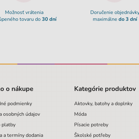
Možnosť vrátenia
Doručenie objednávk
úpeného tovaru do
30 dní
maximálne
do 3 dní
o o nákupe
Kategórie produktov
né podmienky
Aktovky, batohy a doplnky
a osobných údajov
Móda
 platby
Písacie potreby
a a termíny dodania
Školské potřeby