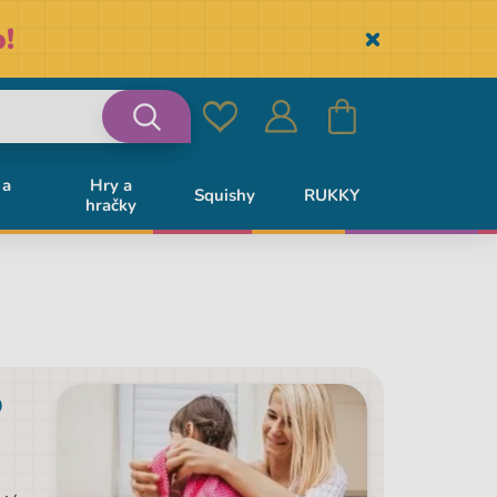
!
Skryť
Obľúbené
Prihlásiť
Košík
Vyhľadávanie
 a
Hry a
Squishy
RUKKY
hračky
sa
o