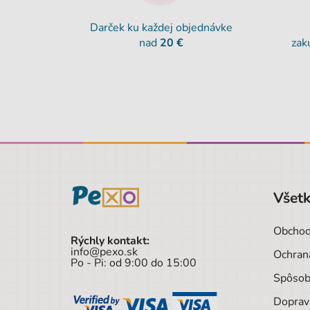
Darček ku každej objednávke
nad
20 €
zak
Všetk
Obchod
Rýchly kontakt:
info@pexo.sk
Ochran
Po - Pi: od 9:00 do 15:00
Spôsob
Doprav