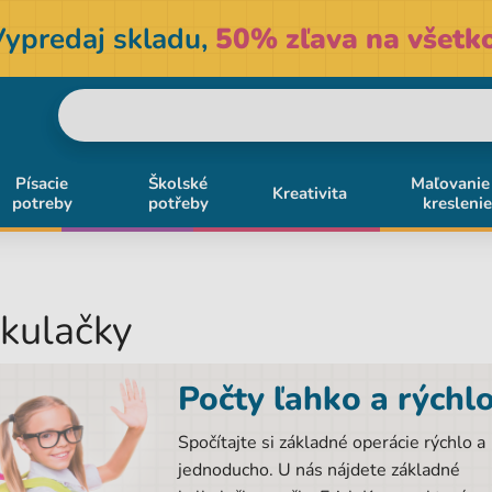
Vypredaj skladu,
50% zľava na všetko
Písacie
Školské
Maľovanie
Kreativita
potreby
potřeby
kreslenie
kulačky
Počty ľahko a rýchl
Spočítajte si základné operácie rýchlo a
jednoducho. U nás nájdete základné