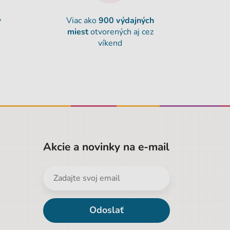
y
Viac ako
900
výdajných
miest
otvorených aj cez
víkend
Akcie a novinky na e-mail
Odoslať