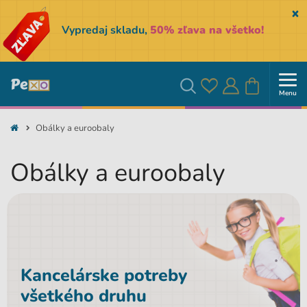
Sk
Vypredaj skladu,
50% zľava na všetko!
Menu
Obľúbené
Prihlásiť
Košík
Vyhľadávanie
Obálky a euroobaly
sa
Obálky a euroobaly
Kancelárske potreby
všetkého druhu