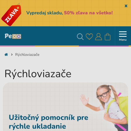
Sk
Vypredaj skladu,
50% zľava na všetko!
Menu
Obľúbené
Prihlásiť
Košík
Vyhľadávanie
Rýchloviazače
sa
Rýchloviazače
Užitočný pomocník pre
rýchle ukladanie