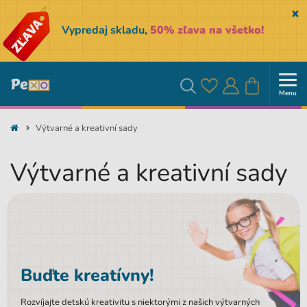
Sk
Vypredaj skladu,
50% zľava na všetko!
Menu
Obľúbené
Prihlásiť
Košík
Vyhľadávanie
Výtvarné a kreativní sady
sa
Výtvarné a kreativní sady
Buďte kreatívny!
Rozvíjajte detskú kreativitu s niektorými z našich výtvarných