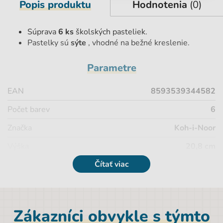
Popis produktu
Hodnotenia
(0)
Súprava
6 ks
školských pasteliek.
Pastelky sú
sýte
, vhodné na bežné kreslenie.
Parametre
EAN
8593539344582
Počet barev
6
Značka
Koh-i-Noor
Výška
20,8 cm
Čítať viac
Pohlavie
Univerzálny
Farba
viacfarebná
Druh
Klasické pastelky
Zákazníci obvykle s týmto
Hĺbka
0,7 cm