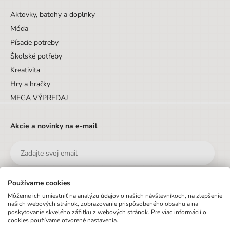
Aktovky, batohy a doplnky
Móda
Písacie potreby
Školské potřeby
Kreativita
Hry a hračky
MEGA VÝPREDAJ
Akcie a novinky na e-mail
Používame cookies
Odoslať
Môžeme ich umiestniť na analýzu údajov o našich návštevníkoch, na zlepšenie
našich webových stránok, zobrazovanie prispôsobeného obsahu a na
poskytovanie skvelého zážitku z webových stránok. Pre viac informácií o
Prihlásením na odber newsletteru vyjadrujete súhlas s
podmienkami
cookies používame otvorené nastavenia.
ochrany osobných údajov
.