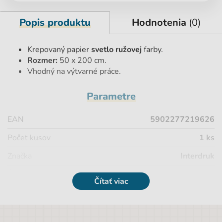
Popis produktu
Hodnotenia
(0)
Krepovaný papier
svetlo ružovej
farby.
Rozmer:
50 x 200 cm.
Vhodný na výtvarné práce.
Parametre
EAN
5902277219626
Počet kusov
1 ks
Značka
Interdruk
Šírka
2,5 cm
Čítať viac
Pohlavie
Univerzálny
Farba
ružová