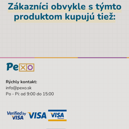
Zákazníci obvykle s týmto
Druh
Krepové papiere
produktom kupujú tiež:
Hĺbka
3 cm
Výška
50 cm
Šírka obalu
2.5 cm
Výška obalu
50 cm
Hĺbka obalu
3 cm
Vek od
3 rokov
Vek do
99 rokov
Rýchly kontakt:
info@pexo.sk
Sada/Sety/Balíčky
Nie
Po - Pi: od 9:00 do 15:00
Designová položka
Nie
Motív
Bez motívu
Hmotnosť
0,025