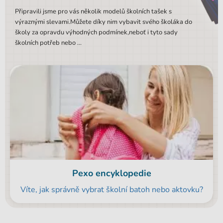
Připravili jsme pro vás několik modelů školních tašek s
výraznými slevami.Můžete díky nim vybavit svého školáka do
školy za opravdu výhodných podmínek,neboť i tyto sady
školních potřeb nebo ...
Pexo encyklopedie
Víte, jak správně vybrat školní batoh nebo aktovku?