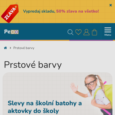
Sk
Vypredaj skladu,
50% zľava na všetko!
Menu
Obľúbené
Prihlásiť
Košík
Vyhľadávanie
Prstové barvy
sa
Prstové barvy
Slevy na školní batohy a
aktovky do školy