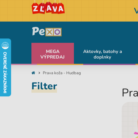
MEGA
Aktovky, batohy a
VÝPREDAJ
doplnky
Prava koža - Hudbag
Filter
Pra