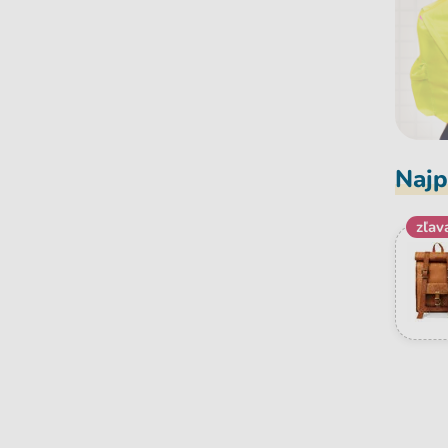
Najp
zľav