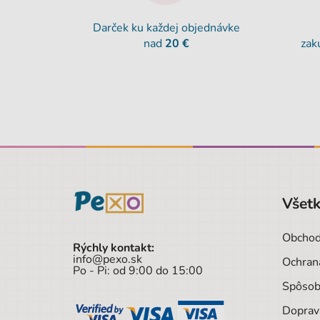
Darček ku každej objednávke
nad
20 €
zak
Všetk
Obchod
Rýchly kontakt:
info@pexo.sk
Ochran
Po - Pi: od 9:00 do 15:00
Spôsob
Doprav