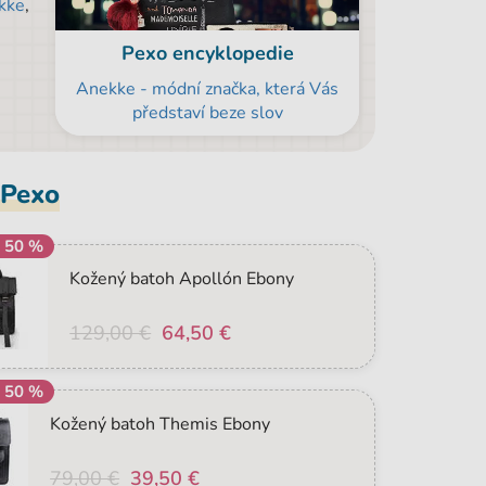
kke
,
Pexo encyklopedie
Anekke - módní značka, která Vás
představí beze slov
 Pexo
a 50 %
Kožený batoh Apollón Ebony
129,00 €
64,50 €
a 50 %
Kožený batoh Themis Ebony
79,00 €
39,50 €