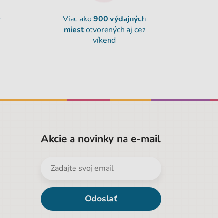
y
Viac ako
900
výdajných
miest
otvorených aj cez
víkend
Akcie a novinky na e-mail
Odoslať