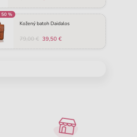
a 50 %
Kožený batoh Daidalos
79,00 €
39,50 €