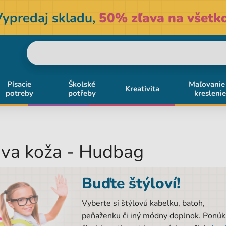
Vypredaj skladu,
50% zľava na všetko
Písacie
Školské
Maľovanie
Kreativita
potreby
potřeby
kreslenie
va koža - Hudbag
Buďte štýloví!
Vyberte si štýlovú kabelku, batoh,
peňaženku či iný módny doplnok. Ponú