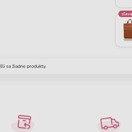
zľav
li sa žiadne produkty.