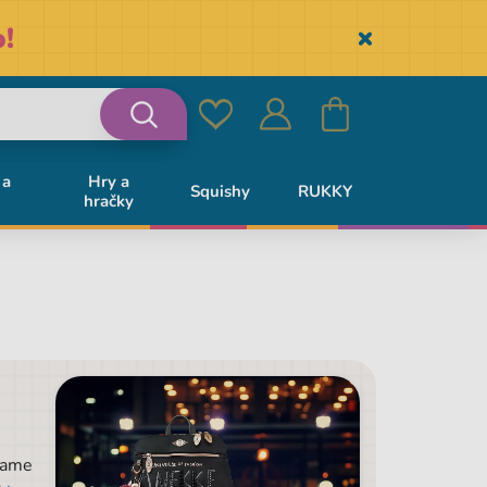
!
Skryť
Obľúbené
Prihlásiť
Košík
Vyhľadávanie
 a
Hry a
Squishy
RUKKY
hračky
sa
kame