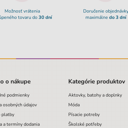
Možnosť vrátenia
Doručenie objednávk
úpeného tovaru do
30 dní
maximálne
do 3 dní
o o nákupe
Kategórie produktov
né podmienky
Aktovky, batohy a doplnky
a osobných údajov
Móda
 platby
Písacie potreby
a a termíny dodania
Školské potřeby