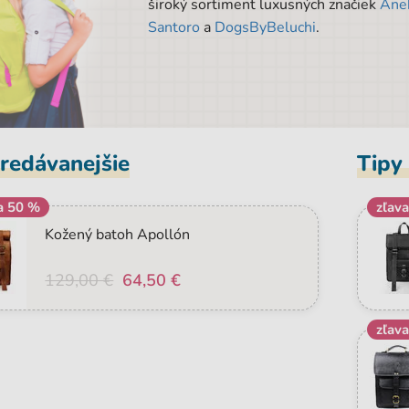
široký sortiment luxusných značiek
Ane
Santoro
a
DogsByBeluchi
.
redávanejšie
Tipy
a 50 %
zľav
Kožený batoh Apollón
129,00 €
64,50 €
zľav