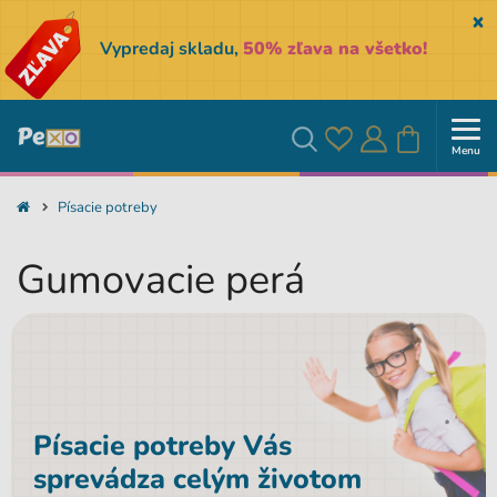
Sk
Vypredaj skladu,
50% zľava na všetko!
Menu
Obľúbené
Prihlásiť
Košík
Vyhľadávanie
Písacie potreby
sa
Gumovacie perá
Písacie potreby Vás
sprevádza celým životom