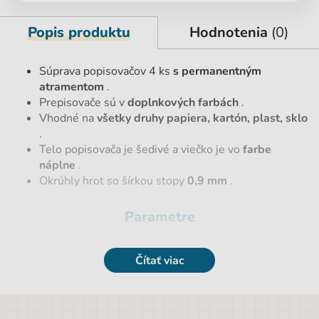
Popis produktu
Hodnotenia
(0)
Súprava popisovačov 4 ks
s permanentným
atramentom
.
Prepisovače sú v
doplnkových farbách
.
Vhodné na
všetky druhy papiera, kartón, plast, sklo
.
Telo popisovača je šedivé a viečko je vo
farbe
náplne
.
Okrúhly hrot so šírkou stopy
0,9 mm
.
Parametre
EAN
3026980654030
Čítať viac
Počet kusov
4 ks
Šírka stopy
0,9 cm