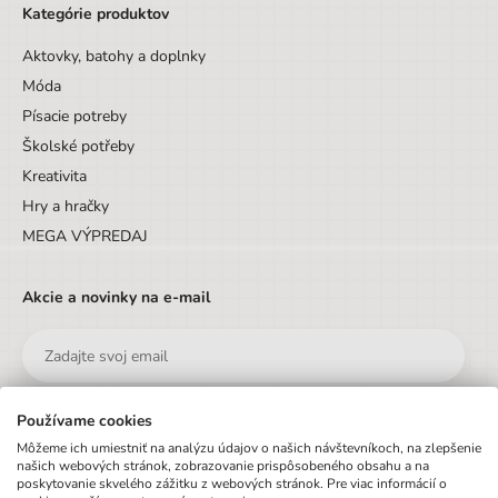
Kategórie produktov
Aktovky, batohy a doplnky
Móda
Písacie potreby
Školské potřeby
Kreativita
Hry a hračky
MEGA VÝPREDAJ
Akcie a novinky na e-mail
Používame cookies
Odoslať
Môžeme ich umiestniť na analýzu údajov o našich návštevníkoch, na zlepšenie
našich webových stránok, zobrazovanie prispôsobeného obsahu a na
poskytovanie skvelého zážitku z webových stránok. Pre viac informácií o
Prihlásením na odber newsletteru vyjadrujete súhlas s
podmienkami