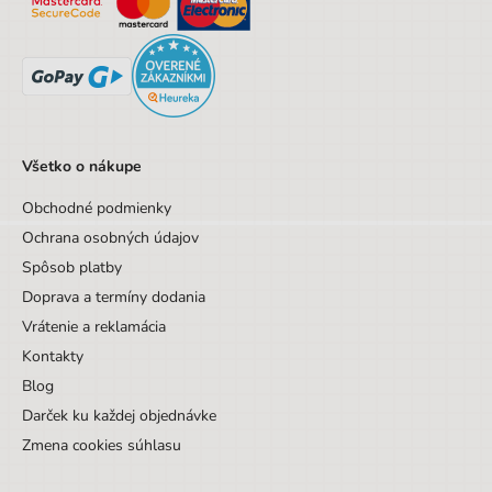
Vek od
7 rokov
Vek do
99 rokov
Sada/Sety/Balíčky
Nie
Designová položka
Nie
Všetko o nákupe
Obchodné podmienky
Ochrana osobných údajov
Spôsob platby
Doprava a termíny dodania
Vrátenie a reklamácia
Kontakty
Blog
Darček ku každej objednávke
Zmena cookies súhlasu