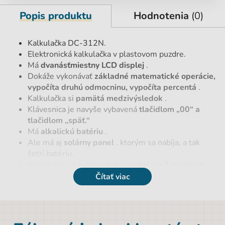
Popis produktu
Hodnotenia
(0)
Kalkulačka DC-312N.
Elektronická kalkulačka v plastovom puzdre.
Má
dvanásťmiestny LCD displej
.
Dokáže vykonávať
základné matematické operácie,
vypočíta druhú odmocninu, vypočíta percentá
.
Kalkulačka si
pamätá medzivýsledok
.
Klávesnica je navyše vybavená
tlačidlom „00“ a
tlačidlom „späť.“
Má
alkalickú batériu
.
Ale má aj
solárny panel
, ktorým sa nabíja, a tak
šetrí batériu.
Kalkulačka sa
automaticky vypína po 7 minútach
nepoužívania
.
Čítať viac
Parametre
EAN
4041485503125