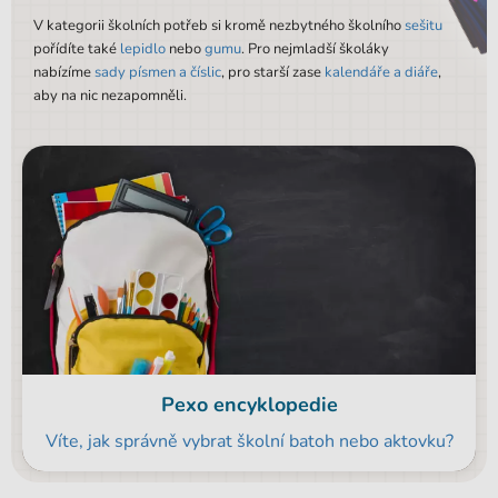
V kategorii školních potřeb si kromě nezbytného školního
sešitu
pořídíte také
lepidlo
nebo
gumu
. Pro nejmladší školáky
nabízíme
sady písmen a číslic
, pro starší zase
kalendáře a diáře
,
aby na nic nezapomněli.
Pexo encyklopedie
Víte, jak správně vybrat školní batoh nebo aktovku?