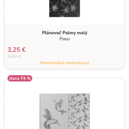
Plánovač Palmy malý
Paso
3,25 €
6,50 €
Momentálne nedostupné
zľava 74 %