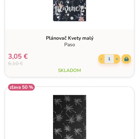
Plánovač Kvety malý
Paso
3,05 €
-
+
6,10 €
SKLADOM
zľava 50 %