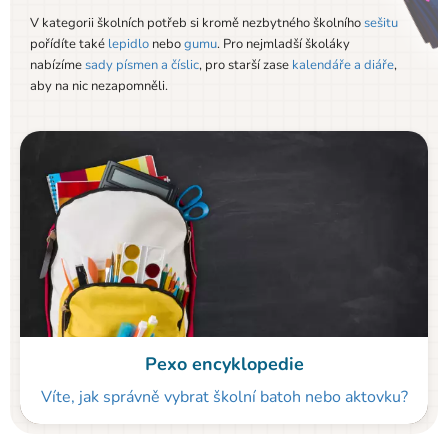
V kategorii školních potřeb si kromě nezbytného školního
sešitu
pořídíte také
lepidlo
nebo
gumu
. Pro nejmladší školáky
nabízíme
sady písmen a číslic
, pro starší zase
kalendáře a diáře
,
aby na nic nezapomněli.
Pexo encyklopedie
Víte, jak správně vybrat školní batoh nebo aktovku?