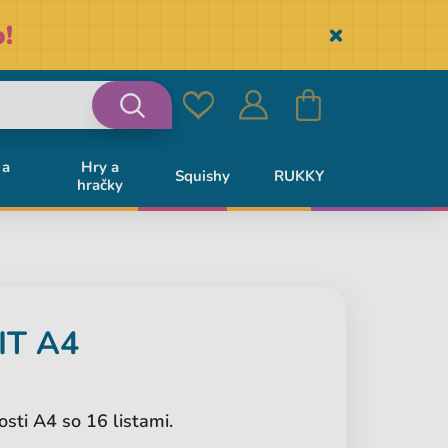
!
Skryť
Obľúbené
Prihlásiť
Košík
Vyhľadávanie
 a
Hry a
Squishy
RUKKY
hračky
sa
IT A4
osti A4 so 16 listami.