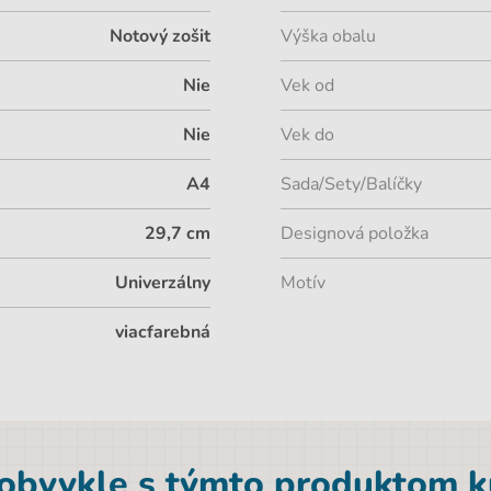
Notový zošit
Výška obalu
Nie
Vek od
Nie
Vek do
A4
Sada/Sety/Balíčky
29,7 cm
Designová položka
Univerzálny
Motív
viacfarebná
 obvykle s týmto produktom ku