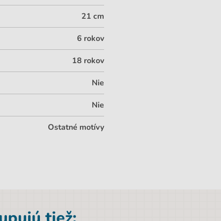
21 cm
6 rokov
18 rokov
Nie
Nie
Ostatné motívy
pujú tiež: