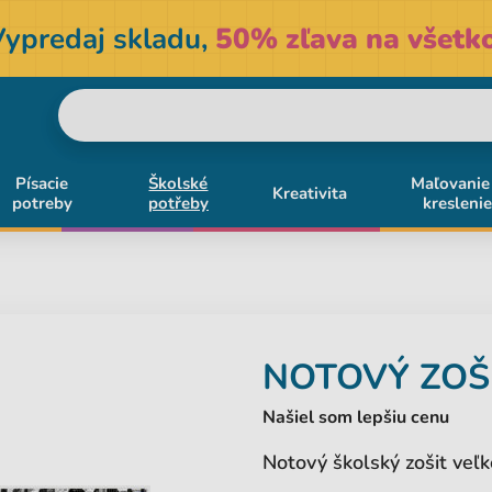
Vypredaj skladu,
50% zľava na všetko
Písacie
Školské
Maľovanie
Kreativita
potreby
potřeby
kreslenie
NOTOVÝ ZOŠ
Našiel som lepšiu cenu
Notový školský zošit veľk