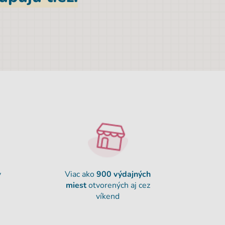
y
Viac ako
900
výdajných
miest
otvorených aj cez
víkend