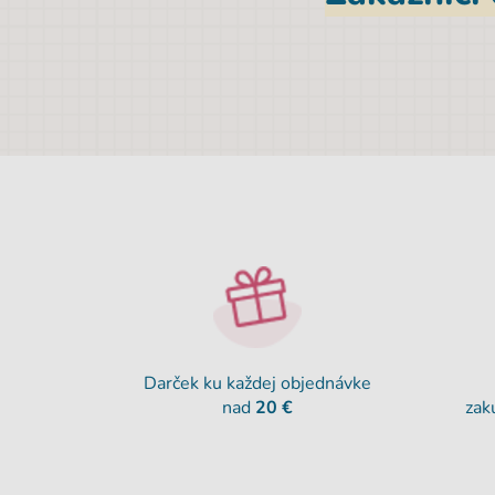
Darček ku každej objednávke
nad
20 €
zak