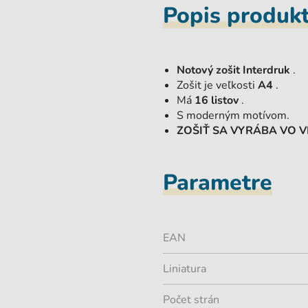
Popis produk
Notový zošit Interdruk
.
Zošit je veľkosti
A4
.
Má
16 listov
.
S moderným motívom.
ZOŠIŤ SA VYRÁBA VO 
Parametre
EAN
Liniatura
Počet strán