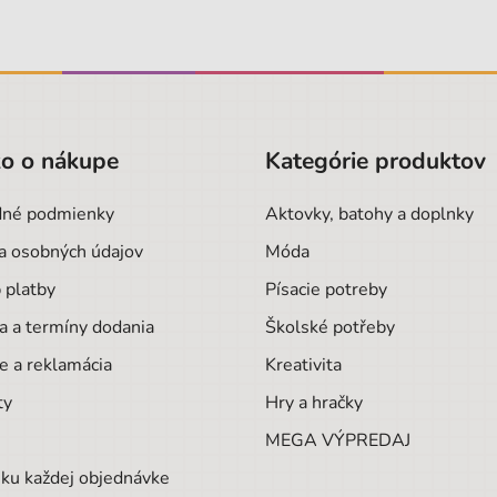
o o nákupe
Kategórie produktov
né podmienky
Aktovky, batohy a doplnky
a osobných údajov
Móda
 platby
Písacie potreby
a a termíny dodania
Školské potřeby
e a reklamácia
Kreativita
ty
Hry a hračky
MEGA VÝPREDAJ
ku každej objednávke