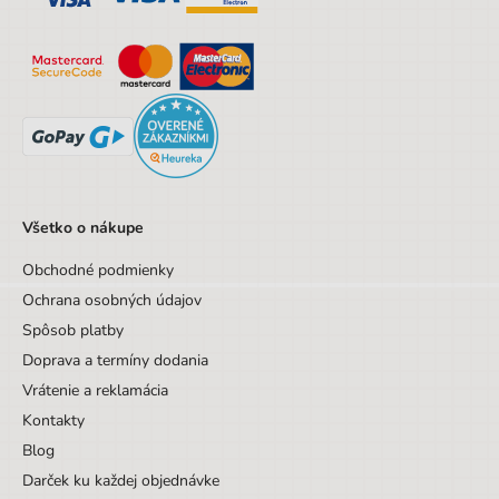
Aktovka
42 cm
34 cm
25 cm
Peračník
4,5 cm
22 cm
14 cm
Vak
41 cm
32 cm
0,3 cm
Parametre
EAN
8595665004002
Všetko o nákupe
Hmotnosť netto [kg]
1,5 kg
Obchodné podmienky
Materiál
Polyester
Ochrana osobných údajov
Značka
Paso
Spôsob platby
Doprava a termíny dodania
Pohlavie
Dievča
Vrátenie a reklamácia
Farba
modrá
Kontakty
Blog
Materiál
Polyester
Darček ku každej objednávke
Druh
Aktovkové sety