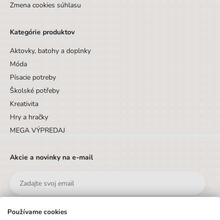
Zmena cookies súhlasu
Vek od
6 rokov
Kategórie produktov
Vek do
9 rokov
Aktovky, batohy a doplnky
Sada/Sety/Balíčky
Nie
Móda
Designová položka
Nie
Písacie potreby
Motív
Pes
Školské potřeby
Kreativita
Hmotnosť
1,5
Hry a hračky
Počet produktů v setu
3
MEGA VÝPREDAJ
Akcie a novinky na e-mail
Používame cookies
Odoslať