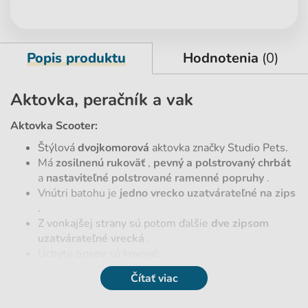
Popis produktu
Hodnotenia
(0)
Aktovka, peračník a vak
Aktovka Scooter:
Štýlová
dvojkomorová
aktovka značky Studio Pets.
Má
zosilnenú rukoväť
,
pevný a polstrovaný chrbát
a
nastaviteľné polstrované ramenné popruhy
.
Vnútri batohu je
jedno vrecko uzatvárateľné na zips
.
Z vonkajšej strany sú potom ďalšie
dve zipsom
uzatvárateľné vrecká
.
Úchyty zipsov sú kovové.
Na batohu sú umiestnené
reflexné prvky
pre ľahkú
Čítať viac
viditeľnosť v zhoršených svetelných podmienkach.
Aktovka má
pevné dno
.