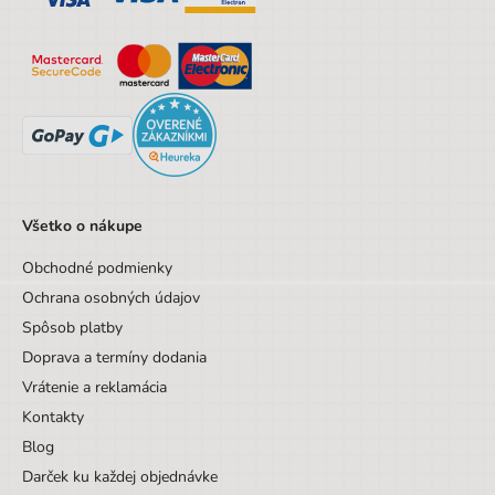
Hĺbka
20 cm
Výška
47 cm
Šírka
34 cm
Výška obalu
47 cm
Hĺbka obalu
20 cm
Vek od
6 rokov
Všetko o nákupe
Vek do
18 rokov
Obchodné podmienky
Sada/Sety/Balíčky
Nie
Ochrana osobných údajov
Spôsob platby
Designová položka
Nie
Doprava a termíny dodania
Motív
Ostatné motívy
Vrátenie a reklamácia
Hmotnosť
800
Kontakty
Blog
Počet komôr
3
Darček ku každej objednávke