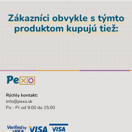
Materiál
Polyester
Zákazníci obvykle s týmto
Značka
Paso
produktom kupujú tiež:
Šírka obalu
12 cm
Pohlavie
Dievča
Farba
modrá
Materiál
Polyester
Výška
26 cm
Šírka
12 cm
Výška obalu
26 cm
Rýchly kontakt:
info@pexo.sk
Vek od
3 rokov
Po - Pi: od 9:00 do 15:00
Vek do
9 rokov
Sada/Sety/Balíčky
Nie