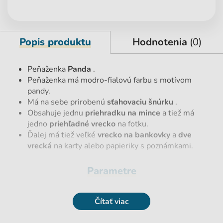
Popis produktu
Hodnotenia
(0)
Peňaženka
Panda
.
Peňaženka má modro-fialovú farbu s motívom
pandy.
Má na sebe prirobenú
sťahovaciu šnúrku
.
Obsahuje jednu
priehradku na mince
a tiež má
jedno
priehľadné vrecko
na fotku.
Ďalej má tiež veľké
vrecko na bankovky
a
dve
vrecká
na karty alebo papieriky s poznámkami.
Parametre
EAN
5903162091143
Čítať viac
Hmotnosť netto [kg]
0,02 kg