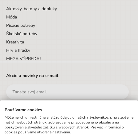
Aktovky, batohy a doplnky
Móda
Písacie potreby
Školské potřeby
Kreativita
Hry a hračky
MEGA VÝPREDAJ
Akcie a novinky na e-mail
Používame cookies
Odoslať
Môžeme ich umiestniť na analýzu údajov o našich návštevníkoch, na zlepšenie
našich webových stránok, zobrazovanie prispôsobeného obsahu a na
poskytovanie skvelého zážitku z webových stránok. Pre viac informácií o
Prihlásením na odber newsletteru vyjadrujete súhlas s
podmienkami
cookies používame otvorené nastavenia.
ochrany osobných údajov
.