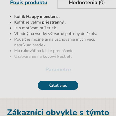
Popis produktu
Hodnotenia
(0)
Kufrík
Happy monsters
.
Kufrík je veľmi
priestranný
.
Je s motívom príšeriek.
Vhodný na všetky výtvarné potreby do školy.
Použiť je možné aj na uschovanie iných vecí,
napríklad hračiek.
Má
rukoväť
na ľahké prenášanie.
Uzatváranie na
kovový kaštieľ
.
Parametre
EAN
8591577051660
Čítať viac
Licence
bez licencie
Hmotnosť netto [kg]
0,58 kg
Zákazníci obvykle s týmto
Materiál
Papír