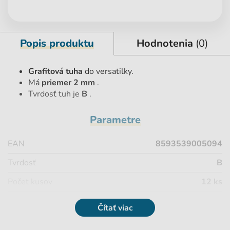
Popis produktu
Hodnotenia
(0)
Grafitová tuha
do versatilky.
Má
priemer 2 mm
.
Tvrdosť tuh je
B
.
Parametre
EAN
8593539005094
Tvrdosť
B
Počet kusov
12 ks
Šírka stopy
2 cm
Čítať viac
Značka
Koh-i-Noor