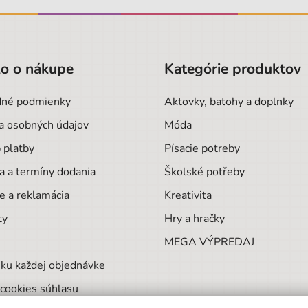
o o nákupe
Kategórie produktov
né podmienky
Aktovky, batohy a doplnky
a osobných údajov
Móda
 platby
Písacie potreby
a a termíny dodania
Školské potřeby
e a reklamácia
Kreativita
ty
Hry a hračky
MEGA VÝPREDAJ
ku každej objednávke
cookies súhlasu