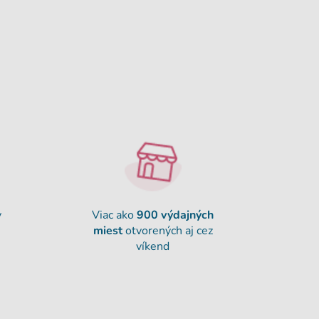
y
Viac ako
900
výdajných
miest
otvorených aj cez
víkend