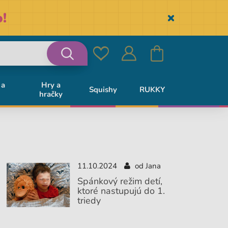
!
Skryť
Obľúbené
Prihlásiť
Košík
Vyhľadávanie
 a
Hry a
Squishy
RUKKY
hračky
sa
11.10.2024
od Jana
Spánkový režim detí,
ktoré nastupujú do 1.
triedy