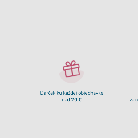
Darček ku každej objednávke
nad
20 €
zak