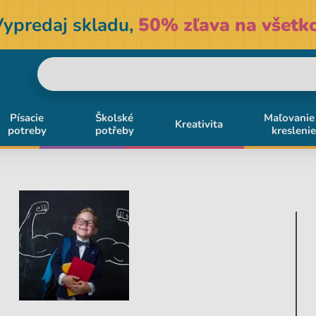
Vypredaj skladu,
50% zľava na všetko
Písacie
Školské
Maľovanie
Kreativita
potreby
potřeby
kreslenie