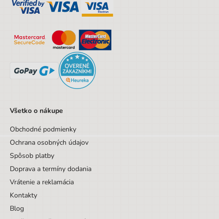
Výška
35 cm
Šírka
30 cm
Vek od
6 rokov
Vek do
9 rokov
Sada/Sety/Balíčky
Nie
Designová položka
Nie
Všetko o nákupe
Motív
Jednorožec
Obchodné podmienky
Hmotnosť
1,2
Ochrana osobných údajov
Počet produktů v setu
3
Spôsob platby
Doprava a termíny dodania
Vrátenie a reklamácia
Kontakty
Blog