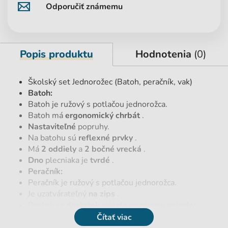
Odporučiť známemu
Popis produktu
Hodnotenia
(0)
Školský set Jednorožec (Batoh, peračník, vak)
Batoh:
Batoh je ružový s potlačou jednorožca.
Batoh má
ergonomický chrbát
.
Nastaviteľné
popruhy.
Na batohu sú
reflexné prvky
.
Má
2 oddiely
a
2 bočné vrecká
.
Dno
plecniaka je
tvrdé
.
Peračník:
Peračník je ružový s potlačou jednorožca.
Je uzatvárateľný
na zips
.
Poskytuje
dostatok miesta
na písacie potreby.
Vak na chrbát:
Čítať viac
Vak je ružový s potlačou jednorožca.