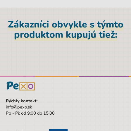
Je
uzatvárateľný sťahovacími šnúrkami
.
Je vhodný napríklad
na prezuvky
alebo
športové
oblečenie
.
Zákazníci obvykle s týmto
produktom kupujú tiež:
Parametre
EAN
3831125722624
Licence
bez licencie
Hmotnosť netto [kg]
1,2 kg
Značka
ABC123
Pohlavie
Dievča
Rýchly kontakt:
Farba
ružová
info@pexo.sk
Druh
Aktovkové sety
Po - Pi: od 9:00 do 15:00
Hĺbka
18 cm