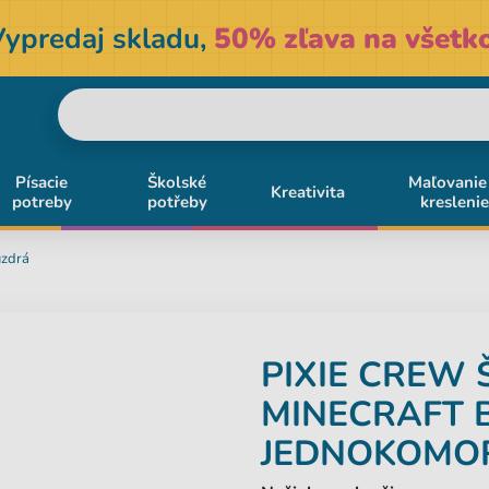
Vypredaj skladu,
50% zľava na všetko
Písacie
Školské
Maľovanie
Kreativita
potreby
potřeby
kreslenie
uzdrá
PIXIE CREW
MINECRAFT
JEDNOKOMO