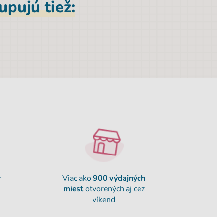
pujú tiež:
y
Viac ako
900
výdajných
miest
otvorených aj cez
víkend