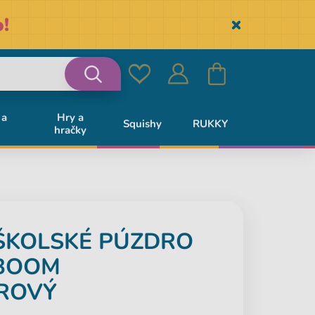
!
Skryť
Obľúbené
Prihlásiť
Košík
Vyhľadávanie
 a
Hry a
Squishy
RUKKY
hračky
sa
ŠKOLSKÉ PÚZDRO
 BOOM
ROVÝ