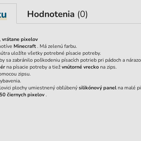
tu
Hodnotenia
(0)
 vrátane pixelov
motíve
Minecraft
. Má zelenú farbu.
útra uložíte všetky potrebné písacie potreby.
by sa zabránilo poškodeniu písacích potrieb pri pádoch a nárazo
zér
na písacie potreby a tiež
vnútorné vrecko
na zips.
omocou zipsu.
vybavenia.
olovici plochy umiestnený obľúbený
silikónový panel
na malé pi
50 čiernych pixelov
.