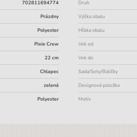
702811694774
Druh
Prázdny
Výška obalu
Polyester
Hĺbka obalu
Pixie Crew
Vek od
22 cm
Vek do
Chlapec
Sada/Sety/Balíčky
zelená
Designová položka
Polyester
Motív