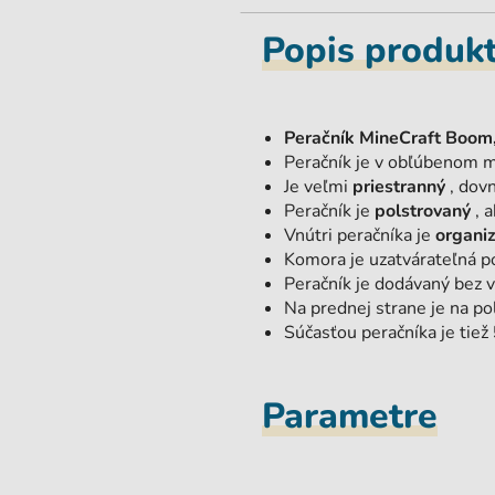
Popis produk
Peračník MineCraft Boom,
Peračník je v obľúbenom 
Je veľmi
priestranný
, dovn
Peračník je
polstrovaný
, a
Vnútri peračníka je
organi
Komora je uzatvárateľná p
Peračník je dodávaný bez 
Na prednej strane je na p
Súčasťou peračníka je tiež
Parametre