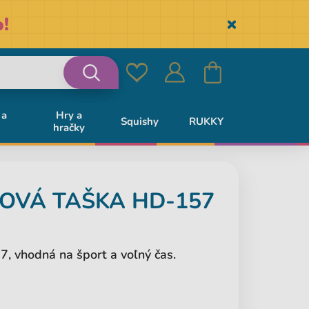
!
Skryť
Obľúbené
Prihlásiť
Košík
Vyhľadávanie
 a
Hry a
Squishy
RUKKY
hračky
sa
OVÁ TAŠKA HD-157
, vhodná na šport a voľný čas.