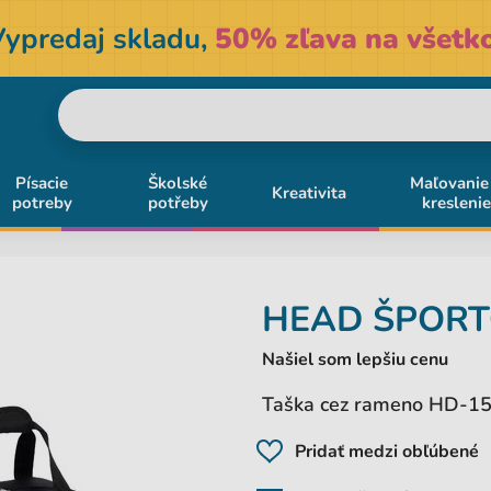
Vypredaj skladu,
50% zľava na všetko
Písacie
Školské
Maľovanie
Kreativita
potreby
potřeby
kreslenie
HEAD
ŠPORT
Našiel som lepšiu cenu
Taška cez rameno HD-157
Pridať medzi obľúbené