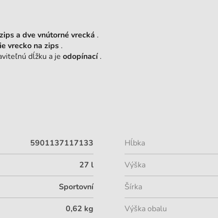
zips a dve vnútorné vrecká
.
e vrecko na zips
.
viteľnú dĺžku a je
odopínací
.
5901137117133
Hĺbka
27 l
Výška
Sportovní
Šírka
0,62 kg
Výška obalu