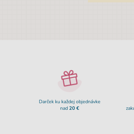
Darček ku každej objednávke
nad
20 €
zak