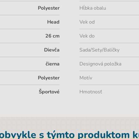
Polyester
Hĺbka obalu
Head
Vek od
26 cm
Vek do
Dievča
Sada/Sety/Balíčky
čierna
Designová položka
Polyester
Motív
Športové
Hmotnosť
 obvykle s týmto produktom ku