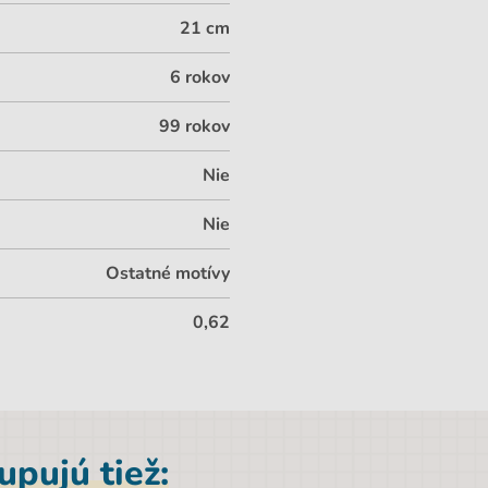
21 cm
6 rokov
99 rokov
Nie
Nie
Ostatné motívy
0,62
pujú tiež: