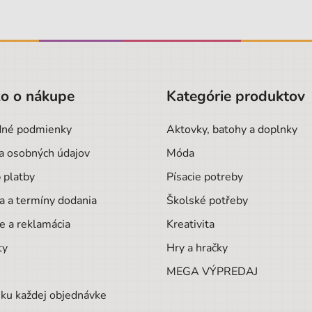
o o nákupe
Kategórie produktov
né podmienky
Aktovky, batohy a doplnky
a osobných údajov
Móda
 platby
Písacie potreby
a a termíny dodania
Školské potřeby
e a reklamácia
Kreativita
ty
Hry a hračky
MEGA VÝPREDAJ
ku každej objednávke