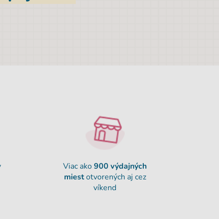
y
Viac ako
900
výdajných
miest
otvorených aj cez
víkend