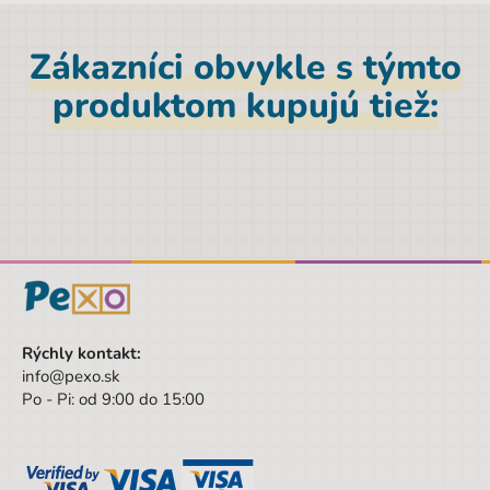
Značka
Maped
Výška
1,1 cm
Zákazníci obvykle s týmto
Pohlavie
Univerzálny
produktom kupujú tiež:
Farba
viacfarebná
Druh
Klasické
Hĺbka
26,9 cm
Šírka
17,7 cm
Šírka obalu
17.7 cm
Výška obalu
1.1 cm
Rýchly kontakt:
Hĺbka obalu
26.9 cm
info@pexo.sk
Po - Pi: od 9:00 do 15:00
Vek od
3 rokov
Vek do
9 rokov