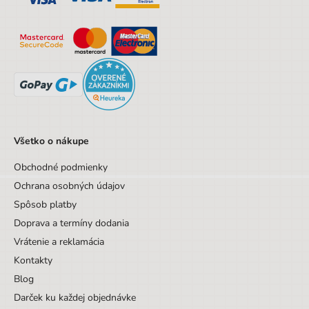
Sada/Sety/Balíčky
Nie
Designová položka
Nie
Motív
Ostatné motívy
Všetko o nákupe
Obchodné podmienky
Ochrana osobných údajov
Spôsob platby
Doprava a termíny dodania
Vrátenie a reklamácia
Kontakty
Blog
Darček ku každej objednávke