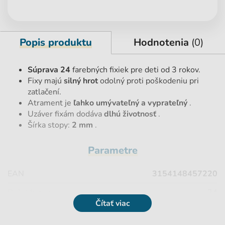
Popis produktu
Hodnotenia
(0)
Súprava 24
farebných fixiek pre deti od 3 rokov.
Fixy majú
silný hrot
odolný proti poškodeniu pri
zatlačení.
Atrament je
ľahko umývateľný a vyprateľný
.
Uzáver fixám dodáva
dlhú životnosť
.
Šírka stopy:
2 mm
.
Parametre
EAN
3154148457220
Počet barev
24
Čítať viac
Počet kusov
24 ks