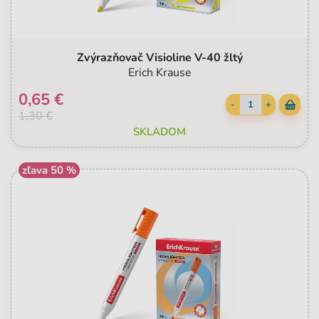
Zvýrazňovač Visioline V-40 žltý
Erich Krause
0,65 €
-
+
1,30 €
SKLADOM
zľava 50 %