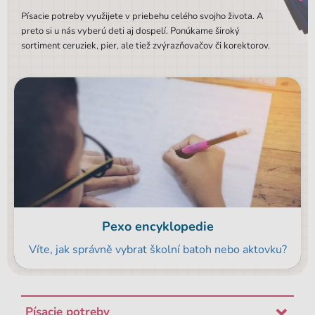
Písacie potreby využijete v priebehu celého svojho života. A
preto si u nás vyberú deti aj dospelí. Ponúkame široký
sortiment ceruziek, pier, ale tiež zvýrazňovačov či korektorov.
Pexo encyklopedie
Víte, jak správně vybrat školní batoh nebo aktovku?
Písacie potreby