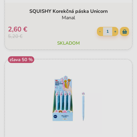
SQUISHY Korekčná páska Unicorn
Manal
2,60 €
-
+
5,20 €
SKLADOM
zľava 50 %