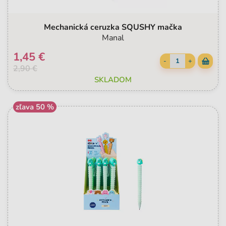
Mechanická ceruzka SQUSHY mačka
Manal
1,45 €
-
+
2,90 €
SKLADOM
zľava 50 %