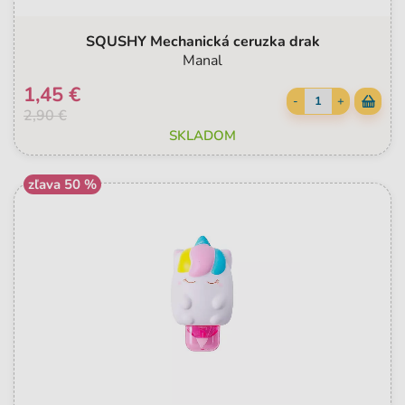
SQUSHY Mechanická ceruzka drak
Manal
1,45 €
-
+
2,90 €
SKLADOM
zľava 50 %