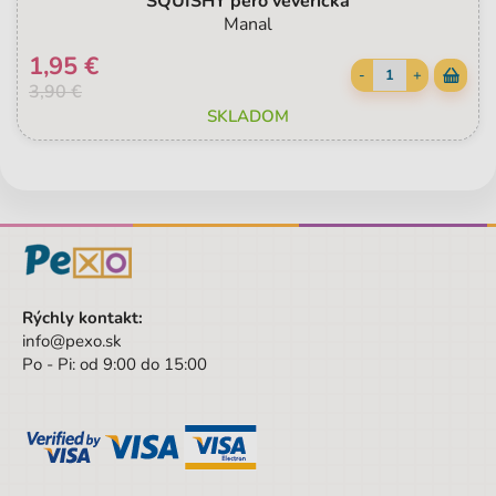
SQUISHY pero veverička
Manal
1,95 €
-
+
3,90 €
SKLADOM
Rýchly kontakt:
info@pexo.sk
Po - Pi: od 9:00 do 15:00