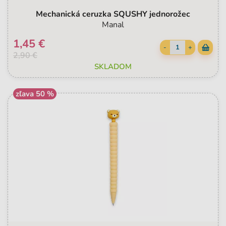
Mechanická ceruzka SQUSHY jednorožec
Manal
1,45 €
-
+
2,90 €
SKLADOM
zľava 50 %