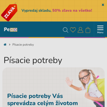
Sk
Vypredaj skladu,
50% zľava na všetko!
Menu
Obľúbené
Prihlásiť
Košík
Vyhľadávanie
Písacie potreby
sa
Písacie potreby
Písacie potreby Vás
sprevádza celým životom