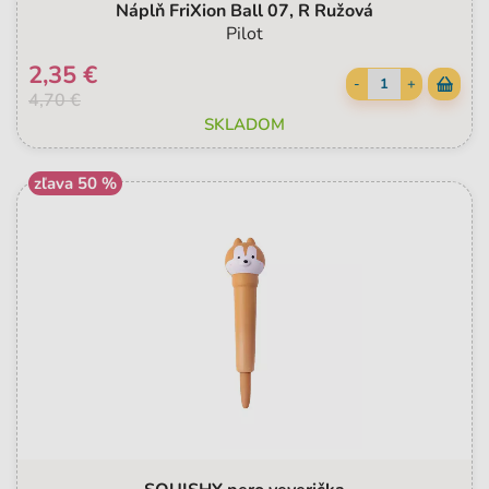
Náplň FriXion Ball 07, R Ružová
Pilot
2,35 €
-
+
4,70 €
SKLADOM
zľava 50 %