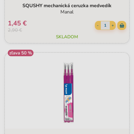
SQUSHY mechanická ceruzka medvedík
Manal
1,45 €
-
+
2,90 €
SKLADOM
zľava 50 %