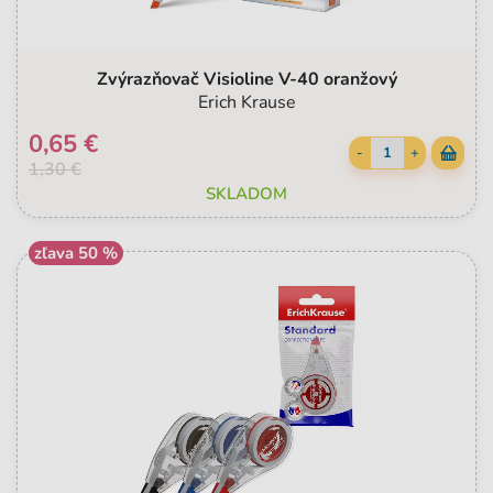
Zvýrazňovač Visioline V-40 oranžový
Erich Krause
0,65 €
-
+
1,30 €
SKLADOM
zľava 50 %