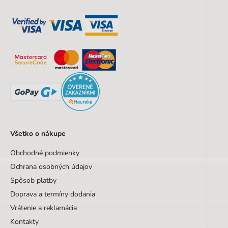
Výška
20 cm
Šírka
6,7 cm
Výška obalu
20 cm
Hĺbka obalu
6.7 cm
Vek od
3 rokov
Vek do
18 rokov
Sada/Sety/Balíčky
Nie
Všetko o nákupe
Designová položka
Nie
Obchodné podmienky
Motív
Jednorožec
Ochrana osobných údajov
Spôsob platby
Doprava a termíny dodania
Vrátenie a reklamácia
Kontakty