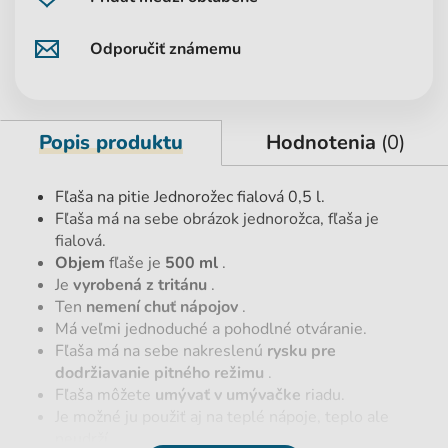
Odporučiť známemu
Popis produktu
Hodnotenia
(0)
Fľaša na pitie Jednorožec fialová 0,5 l.
Fľaša má na sebe obrázok jednorožca, fľaša je
fialová.
Objem
fľaše je
500 ml
.
Je
vyrobená z tritánu
.
Ten
nemení chuť nápojov
.
Má veľmi jednoduché a pohodlné otváranie.
Fľaša má na sebe nakreslenú
rysku pre
dodržiavanie pitného režimu
.
Fľaša môžete
umývať v umývačke
riadu.
Je možné ju použiť aj na teplé nápoje, teplo ale
neudrží.