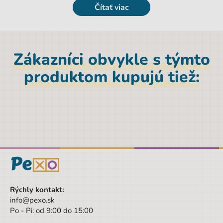
Na fľaši sa nachádza aj
odnímateľný popruh
na
Čítať viac
upevnenie alebo pohodlné držanie v ruke.
Parametre
Zákazníci obvykle s týmto
EAN
3831125752850
produktom kupujú tiež:
Objem
0,5 l
Materiál
Tritan
Značka
ABC123
Šírka obalu
6.7 cm
Pohlavie
Dievča
Farba
fialová
Rýchly kontakt:
Materiál
Tritan
info@pexo.sk
Po - Pi: od 9:00 do 15:00
Hĺbka
6,7 cm