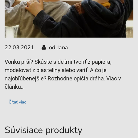
22.03.2021
od Jana
0
Vonku prší? Skúste s deťmi tvoriť z papiera,
M
modelovať z plastelíny alebo variť. A čo je
v
najobľúbenejšie? Rozhodne opičia dráha. Viac v
s
článku...
z
Čítať viac
Súvisiace produkty