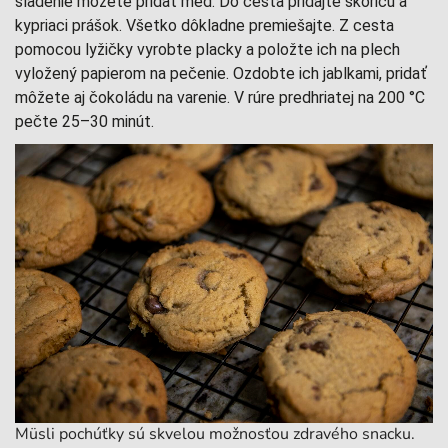
sladenie môžete pridať med. Do cesta pridajte škoricu a
kypriaci prášok. Všetko dôkladne premiešajte. Z cesta
pomocou lyžičky vyrobte placky a položte ich na plech
vyložený papierom na pečenie. Ozdobte ich jablkami, pridať
môžete aj čokoládu na varenie. V rúre predhriatej na 200 °C
pečte 25–30 minút.
Müsli pochúťky sú skvelou možnosťou zdravého snacku.