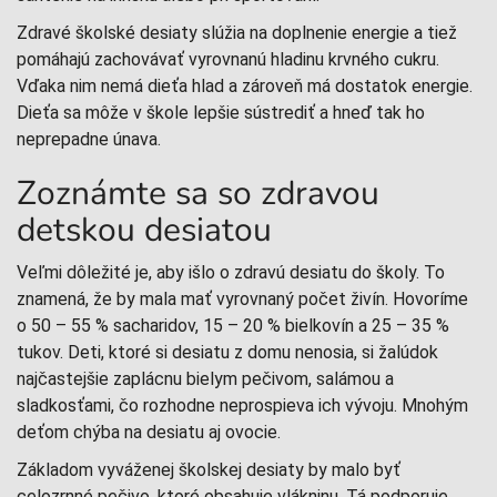
Zdravé školské desiaty slúžia na doplnenie energie a tiež
pomáhajú zachovávať vyrovnanú hladinu krvného cukru.
Vďaka nim nemá dieťa hlad a zároveň má dostatok energie.
Dieťa sa môže v škole lepšie sústrediť a hneď tak ho
neprepadne únava.
Zoznámte sa so zdravou
detskou desiatou
Veľmi dôležité je, aby išlo o zdravú desiatu do školy. To
znamená, že by mala mať vyrovnaný počet živín. Hovoríme
o 50 – 55 % sacharidov, 15 – 20 % bielkovín a 25 – 35 %
tukov. Deti, ktoré si desiatu z domu nenosia, si žalúdok
najčastejšie zaplácnu bielym pečivom, salámou a
sladkosťami, čo rozhodne neprospieva ich vývoju. Mnohým
deťom chýba na desiatu aj ovocie.
Základom vyváženej školskej desiaty by malo byť
celozrnné pečivo, ktoré obsahuje vlákninu. Tá podporuje