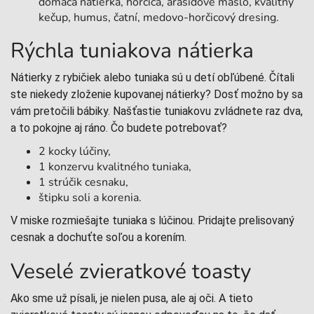
domáca nátierka, horčica, arašidové maslo, kvalitný
kečup, humus, čatní, medovo-horčicový dresing.
Rýchla tuniakova nátierka
Nátierky z rybičiek alebo tuniaka sú u detí obľúbené. Čítali
ste niekedy zloženie kupovanej nátierky? Dosť možno by sa
vám pretočili bábiky. Našťastie tuniakovu zvládnete raz dva,
a to pokojne aj ráno. Čo budete potrebovať?
2 kocky lúčiny,
1 konzervu kvalitného tuniaka,
1 strúčik cesnaku,
štipku soli a korenia.
V miske rozmiešajte tuniaka s lúčinou. Pridajte prelisovaný
cesnak a dochuťte soľou a korením.
Veselé zvieratkové toasty
Ako sme už písali, je nielen pusa, ale aj oči. A tieto