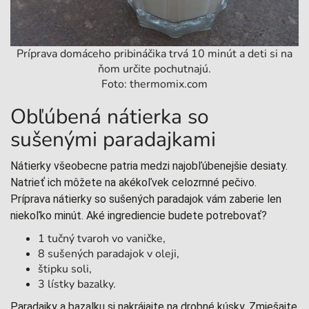
Príprava domáceho pribináčika trvá 10 minút a deti si na
ňom určite pochutnajú.
Foto:
thermomix.com
Obľúbená nátierka so
sušenými paradajkami
Nátierky všeobecne patria medzi najobľúbenejšie desiaty.
Natrieť ich môžete na akékoľvek celozrnné pečivo.
Príprava nátierky so sušených paradajok vám zaberie len
niekoľko minút. Aké ingrediencie budete potrebovať?
1 tučný tvaroh vo vaničke,
8 sušených paradajok v oleji,
štipku soli,
3 lístky bazalky.
Paradajky a bazalku si nakrájajte na drobné kúsky. Zmiešajte