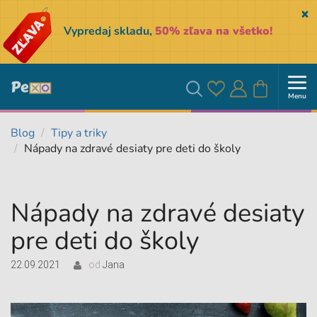
Sk
Vypredaj skladu,
50% zľava na všetko!
Menu
Obľúbené
Prihlásiť
Košík
Vyhľadávanie
Blog
Tipy a triky
Nápady na zdravé desiaty pre deti do školy
sa
Nápady na zdravé desiaty
pre deti do školy
22.09.2021
od
Jana