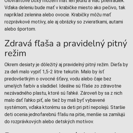
Olovrantové boxy môžem mať len jednu a viac priehradiek.
Vďaka deleniu bude mať v krabičke miesto ako pečivo, tak
napríklad zelenina alebo ovocie. Krabičky môžu mať
rozprávkové motívy, ale aj obrázky so zvieratkami, autami
alebo športom.
Zdravá fľaša a pravidelný pitný
režim
Okrem desiaty je dôležitý aj pravidelný pitný režim. Dieťa by
za deň malo vypiť 1,5-2 litre tekutín. Malo by ísť
predovšetkým o ovocné šťavy, vodu alebo čaje bez
umelých farbív a sladidiel. Ideálne sú fľaše zo zdravotne
nezávadného plastu, ktoré sú ľahké. Zároveň by sa z nich
malo dať ľahko piť, ale tiež by mali byť vybavené
systémom, vďaka ktorému sa deti pri pití nepolejú. Staršie
deti ocenia jednofarebnú fľašu na pitie, menšie sa zamilujú
do rozprávkových alebo detských motívov.