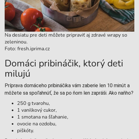
Na desiatu pre deti môžete pripraviť aj zdravé wrapy so
zeleninou.
Foto: fresh.iprima.cz
Domáci pribináčik, ktorý deti
milujú
Príprava domáceho pribináčika vám zaberie len 10 minút a
môžete sa spoľahnúť, že sa po ňom len zapráši. Ako naňho?
250 g tvarohu,
1 vanilkový cukor,
1 smotana na šľahanie,
ovocie na ozdobu,
piškóty.