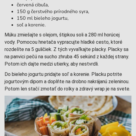
červená cibuľa,
150 g čerstvého prírodného syra,
150 ml bieleho jogurtu,
soľ a korenie.
Múku zmiešajte s olejom, štipkou soli a 280 ml horúcej
vody. Pomocou hnetača vypracujte hladké cesto, ktoré
rozdelíte na 5 guličiek. Z tých vyvaľkajte placky. Placky sa
na panvici pečú na sucho zhruba 45 sekúnd z každej strany.
Potom ich dajte medzi utierky, aby nestvrdli.
Do bieleho jogurtu pridajte soľ a korenie. Placku potrite
jogurtovým dipom a doplňte na drobno nakrájanú zeleninou.
Potom len stačí zmotať do rolky a zdravý wrap je na svete.