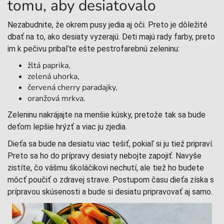
tomu, aby desiatovalo
Nezabudnite, že okrem pusy jedia aj oči. Preto je dôležité
dbať na to, ako desiaty vyzerajú. Deti majú rady farby, preto
im k pečivu pribaľte ešte pestrofarebnú zeleninu:
žltá paprika,
zelená uhorka,
červená cherry paradajky,
oranžová mrkva.
Zeleninu nakrájajte na menšie kúsky, pretože tak sa bude
deťom lepšie hrýzť a viac ju zjedia.
Dieťa sa bude na desiatu viac tešiť, pokiaľ si ju tiež pripraví.
Preto sa ho do prípravy desiaty nebojte zapojiť. Navyše
zistíte, čo vášmu školáčikovi nechutí, ale tiež ho budete
môcť poučiť o zdravej strave. Postupom času dieťa získa s
prípravou skúsenosti a bude si desiatu pripravovať aj samo.