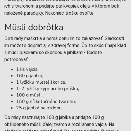
ich s tvarohom a pridajte pár kvapiek oleja, v ktorom boli
naložené paradajky. Nakoniec trošku osoľte.
Müsli dobrôtka
Deti rady maškrtia a nemá cenu im to zakazovať. Sladkosti
im môžete dopriať aj v zdravej forme. Čo to skúsiť napríklad
s müsli plackami so škoricou a jablkami? Budete
potrebovať:
1 ks vajcia,
160 g jablká,
1 lyžičku mletej škorice,
1–2 lyžičky kypriaceho prášku,
100 g müsli,
150 g nízkotučného tvarohu,
25 g jablká na ozdobu.
Do misy nastrúhajte 160 g jablka a pridajte 100 g
obľúbeného müsli, ďalej tvaroh a rozšľahané vajcia. Na