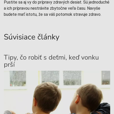
Pustite sa aj vy do prípravy zdravých desiat. Sú jednoduché
a ich prípravou nestrávite zbytočne veľa času. Navyše
budete mať istotu, že sa váš potomok stravuje zdravo.
Súvisiace články
Tipy, čo robiť s deťmi, keď vonku
Č
prší
v