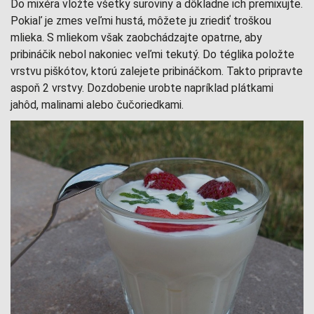
Do mixéra vložte všetky suroviny a dôkladne ich premixujte.
Pokiaľ je zmes veľmi hustá, môžete ju zriediť troškou
mlieka. S mliekom však zaobchádzajte opatrne, aby
pribináčik nebol nakoniec veľmi tekutý. Do téglika položte
vrstvu piškótov, ktorú zalejete pribináčkom. Takto pripravte
aspoň 2 vrstvy. Dozdobenie urobte napríklad plátkami
jahôd, malinami alebo čučoriedkami.