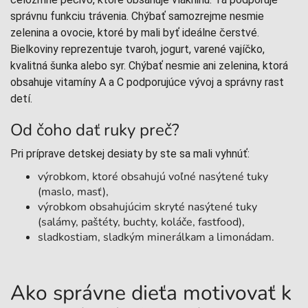
správnu funkciu trávenia. Chýbať samozrejme nesmie
zelenina a ovocie, ktoré by mali byť ideálne čerstvé.
Bielkoviny reprezentuje tvaroh, jogurt, varené vajíčko,
kvalitná šunka alebo syr. Chýbať nesmie ani zelenina, ktorá
obsahuje vitamíny A a C podporujúce vývoj a správny rast
detí.
Od čoho dať ruky preč?
Pri príprave detskej desiaty by ste sa mali vyhnúť:
výrobkom, ktoré obsahujú voľné nasýtené tuky
(maslo, masť),
výrobkom obsahujúcim skryté nasýtené tuky
(salámy, paštéty, buchty, koláče, fastfood),
sladkostiam, sladkým minerálkam a limonádam.
Ako správne dieťa motivovať k