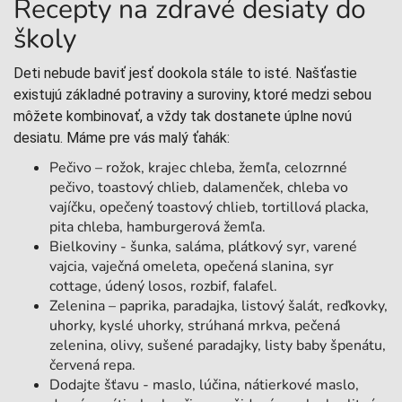
Recepty na zdravé desiaty do
školy
Deti nebude baviť jesť dookola stále to isté. Našťastie
existujú základné potraviny a suroviny, ktoré medzi sebou
môžete kombinovať, a vždy tak dostanete úplne novú
desiatu. Máme pre vás malý ťahák:
Pečivo – rožok, krajec chleba, žemľa, celozrnné
pečivo, toastový chlieb, dalamenček, chleba vo
vajíčku, opečený toastový chlieb, tortillová placka,
pita chleba, hamburgerová žemľa.
Bielkoviny - šunka, saláma, plátkový syr, varené
vajcia, vaječná omeleta, opečená slanina, syr
cottage, údený losos, rozbif, falafel.
Zelenina – paprika, paradajka, listový šalát, reďkovky,
uhorky, kyslé uhorky, strúhaná mrkva, pečená
zelenina, olivy, sušené paradajky, listy baby špenátu,
červená repa.
Dodajte šťavu - maslo, lúčina, nátierkové maslo,