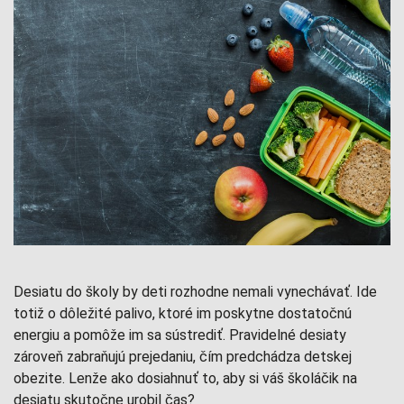
Desiatu do školy by deti rozhodne nemali vynechávať. Ide
totiž o dôležité palivo, ktoré im poskytne dostatočnú
energiu a pomôže im sa sústrediť. Pravidelné desiaty
zároveň zabraňujú prejedaniu, čím predchádza detskej
obezite. Lenže ako dosiahnuť to, aby si váš školáčik na
desiatu skutočne urobil čas?