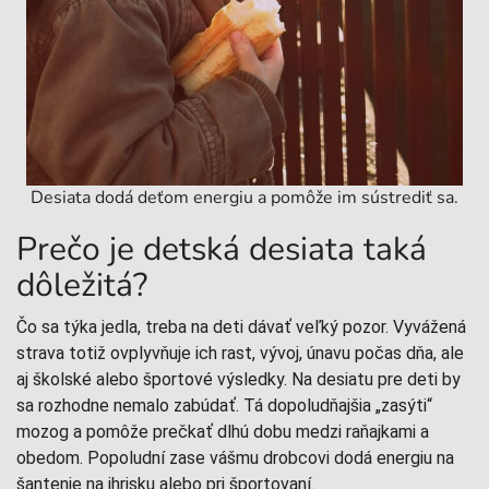
Desiata dodá deťom energiu a pomôže im sústrediť sa.
Prečo je detská desiata taká
dôležitá?
Čo sa týka jedla, treba na deti dávať veľký pozor. Vyvážená
strava totiž ovplyvňuje ich rast, vývoj, únavu počas dňa, ale
aj školské alebo športové výsledky. Na desiatu pre deti by
sa rozhodne nemalo zabúdať. Tá dopoludňajšia „zasýti“
mozog a pomôže prečkať dlhú dobu medzi raňajkami a
obedom. Popoludní zase vášmu drobcovi dodá energiu na
šantenie na ihrisku alebo pri športovaní.