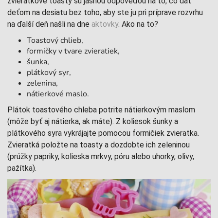
zvieratkové toasty sú jasnou odpoveďou na to, čo dať
deťom na desiatu bez toho, aby ste ju pri príprave rozvrhu
na ďalší deň našli na dne
aktovky
. Ako na to?
Toastový chlieb,
formičky v tvare zvieratiek,
šunka,
plátkový syr,
zelenina,
nátierkové maslo.
Plátok toastového chleba potrite nátierkovým maslom
(môže byť aj nátierka, ak máte). Z koliesok šunky a
plátkového syra vykrájajte pomocou formičiek zvieratka.
Zvieratká položte na toasty a dozdobte ich zeleninou
(prúžky papriky, kolieska mrkvy, póru alebo uhorky, olivy,
pažítka).