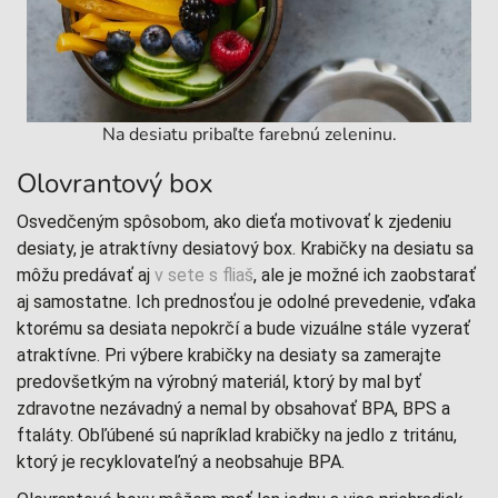
Na desiatu pribaľte farebnú zeleninu.
Olovrantový box
Osvedčeným spôsobom, ako dieťa motivovať k zjedeniu
desiaty, je atraktívny desiatový box. Krabičky na desiatu sa
môžu predávať aj
v sete s fliaš
, ale je možné ich zaobstarať
aj samostatne. Ich prednosťou je odolné prevedenie, vďaka
ktorému sa desiata nepokrčí a bude vizuálne stále vyzerať
atraktívne. Pri výbere krabičky na desiaty sa zamerajte
predovšetkým na výrobný materiál, ktorý by mal byť
zdravotne nezávadný a nemal by obsahovať BPA, BPS a
ftaláty. Obľúbené sú napríklad krabičky na jedlo z tritánu,
ktorý je recyklovateľný a neobsahuje BPA.