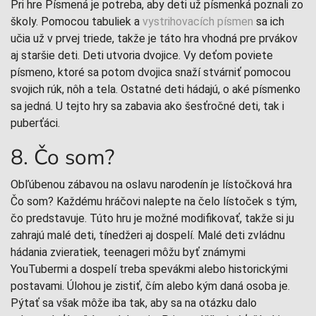
Pri hre Písmená je potreba, aby deti už písmenká poznali zo
školy. Pomocou tabuliek a
vystrihovacích písmen
sa ich
učia už v prvej triede, takže je táto hra vhodná pre prvákov
aj staršie deti. Deti utvoria dvojice. Vy deťom poviete
písmeno, ktoré sa potom dvojica snaží stvárniť pomocou
svojich rúk, nôh a tela. Ostatné deti hádajú, o aké písmenko
sa jedná. U tejto hry sa zabavia ako šesťročné deti, tak i
puberťáci.
8. Čo som?
Obľúbenou zábavou na oslavu narodenín je lístočková hra
Čo som? Každému hráčovi nalepte na čelo lístoček s tým,
čo predstavuje. Túto hru je možné modifikovať, takže si ju
zahrajú malé deti, tínedžeri aj dospelí. Malé deti zvládnu
hádania zvieratiek, teenageri môžu byť známymi
YouTubermi a dospelí treba spevákmi alebo historickými
postavami. Úlohou je zistiť, čím alebo kým daná osoba je.
Pýtať sa však môže iba tak, aby sa na otázku dalo