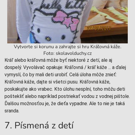
Vytvorte si korunu a zahrajte si hru Kráľovná káže.
Foto: skolavolduchy.cz
Kráľ alebo kráľovná môže byť niektoré z detí, ale aj
dospelý. Vyvolávač opakuje: Kráľovná / kráľ káže ... a ďalej
vymyslí, čo by mali deti urobiť. Celá úloha môže znieť:
Kráľovná káže, dajte si všetci pusu. Kráľovná káže,
poskakujte ako vrabec. Kto úlohu nesplní, toho môžu deti
poštekliť alebo napríklad postriekať vodou z vodnej pištole.
Ďalšou možnosťou je, že dieťa vypadne. Ale to nie je taká
sranda.
7. Písmená z detí