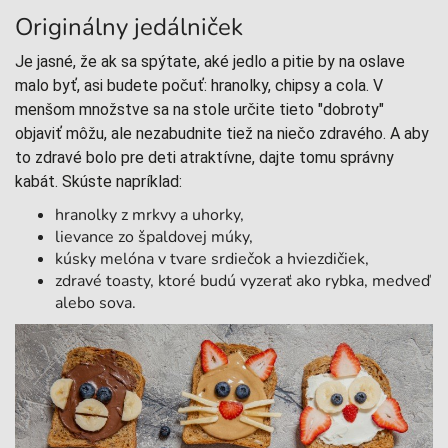
Originálny jedálniček
Je jasné, že ak sa spýtate, aké jedlo a pitie by na oslave
malo byť, asi budete počuť: hranolky, chipsy a cola. V
menšom množstve sa na stole určite tieto "dobroty"
objaviť môžu, ale nezabudnite tiež na niečo zdravého. A aby
to zdravé bolo pre deti atraktívne, dajte tomu správny
kabát. Skúste napríklad:
hranolky z mrkvy a uhorky,
lievance zo špaldovej múky,
kúsky melóna v tvare srdiečok a hviezdičiek,
zdravé toasty, ktoré budú vyzerať ako rybka, medveď
alebo sova.