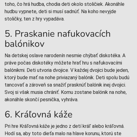
toho, čo hrá hudba, chodia deti okolo stoličiek. Akonáhle
hudbu vypnete, deti si musí sadnúť. Na koho nevyjde
stoličky, ten z hry vypadáva.
5. Praskanie nafukovacích
balónikov
Na detskej oslave narodenín nesmie chýbať diskotéka. A
práve počas diskotéky môžete hrať hru s nafukovacími
balónikmi. Deti utvoria dvojice. V každej dvojici bude jeden,
ktorý bude mať na nohe priviazaný balónik. Deti spolu budú
tancovať a zároveň sa snažiť prasknúť balónik inej dvojici.
Svoj si však musia chrániť. Komu zostane balónik na nohe,
akonáhle skončí pesnička, vyhráva.
6. Kráľovná káže
Pri hre Kráľovná káže je jedno z detí kráľ alebo kráľovná.
Hodí sa, aby toto dieťa malo na hlave korunu, ktorú ste