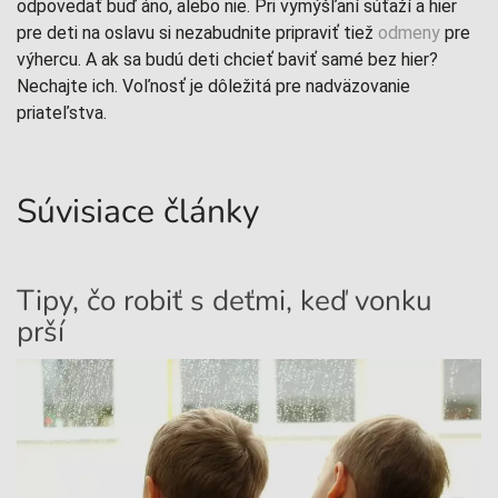
odpovedať buď áno, alebo nie.
Pri vymýšľaní súťaží a hier
pre deti na oslavu si nezabudnite pripraviť tiež
odmeny
pre
výhercu. A ak sa budú deti chcieť baviť samé bez hier?
Nechajte ich. Voľnosť je dôležitá pre nadväzovanie
priateľstva.
Súvisiace články
Tipy, čo robiť s deťmi, keď vonku
T
prší
p