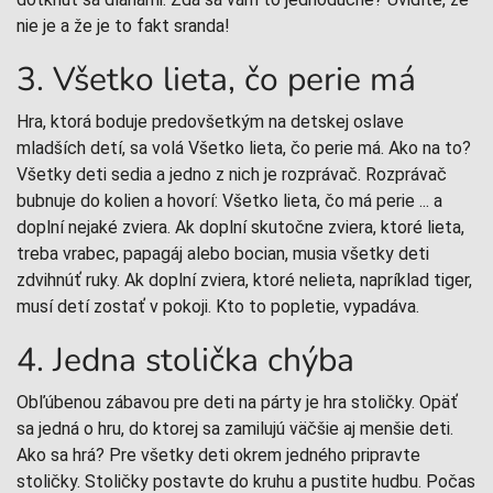
nie je a že je to fakt sranda!
3. Všetko lieta, čo perie má
Hra, ktorá boduje predovšetkým na detskej oslave
mladších detí, sa volá Všetko lieta, čo perie má. Ako na to?
Všetky deti sedia a jedno z nich je rozprávač. Rozprávač
bubnuje do kolien a hovorí: Všetko lieta, čo má perie ... a
doplní nejaké zviera. Ak doplní skutočne zviera, ktoré lieta,
treba vrabec, papagáj alebo bocian, musia všetky deti
zdvihnúť ruky. Ak doplní zviera, ktoré nelieta, napríklad tiger,
musí detí zostať v pokoji. Kto to popletie, vypadáva.
4. Jedna stolička chýba
Obľúbenou zábavou pre deti na párty je hra stoličky. Opäť
sa jedná o hru, do ktorej sa zamilujú väčšie aj menšie deti.
Ako sa hrá? Pre všetky deti okrem jedného pripravte
stoličky. Stoličky postavte do kruhu a pustite hudbu. Počas