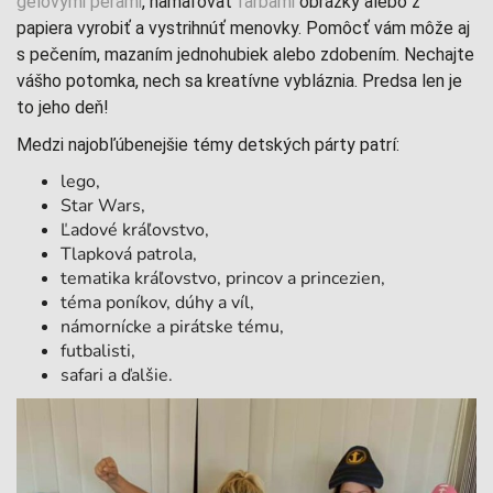
gélovými perami
, namaľovať
farbami
obrázky alebo z
papiera vyrobiť a vystrihnúť menovky. Pomôcť vám môže aj
s pečením, mazaním jednohubiek alebo zdobením. Nechajte
vášho potomka, nech sa kreatívne vybláznia. Predsa len je
to jeho deň!
Medzi najobľúbenejšie témy detských párty patrí:
lego,
Star Wars,
Ľadové kráľovstvo,
Tlapková patrola,
tematika kráľovstvo, princov a princezien,
téma poníkov, dúhy a víl,
námornícke a pirátske tému,
futbalisti,
safari a ďalšie.