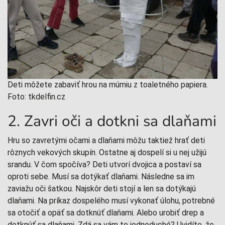
Deti môžete zabaviť hrou na múmiu z toaletného papiera.
Foto: tkdelfin.cz
2. Zavri oči a dotkni sa dlaňami
Hru so zavretými očami a dlaňami môžu taktiež hrať deti
rôznych vekových skupín. Ostatne aj dospelí si u nej užijú
srandu. V čom spočíva? Deti utvorí dvojica a postaví sa
oproti sebe. Musí sa dotýkať dlaňami. Následne sa im
zaviažu oči šatkou. Najskôr deti stojí a len sa dotýkajú
dlaňami. Na príkaz dospelého musí vykonať úlohu, potrebné
sa otočiť a opäť sa dotknúť dlaňami. Alebo urobiť drep a
dotknúť sa dlaňami. Zdá sa vám to jednoduché? Uvidíte, že