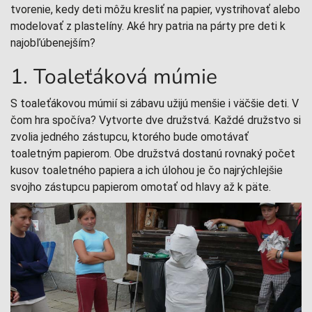
tvorenie, kedy deti môžu kresliť na papier, vystrihovať alebo
modelovať z plastelíny. Aké hry patria na párty pre deti k
najobľúbenejším?
1. Toaleťáková múmie
S toaleťákovou múmií si zábavu užijú menšie i väčšie deti. V
čom hra spočíva? Vytvorte dve družstvá. Každé družstvo si
zvolia jedného zástupcu, ktorého bude omotávať
toaletným papierom. Obe družstvá dostanú rovnaký počet
kusov toaletného papiera a ich úlohou je čo najrýchlejšie
svojho zástupcu papierom omotať od hlavy až k päte.