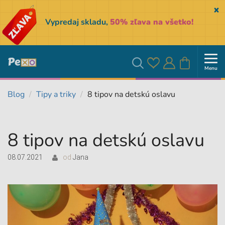
Sk
Vypredaj skladu,
50% zľava na všetko!
Menu
Obľúbené
Prihlásiť
Košík
Vyhľadávanie
Blog
Tipy a triky
8 tipov na detskú oslavu
sa
8 tipov na detskú oslavu
08.07.2021
od
Jana