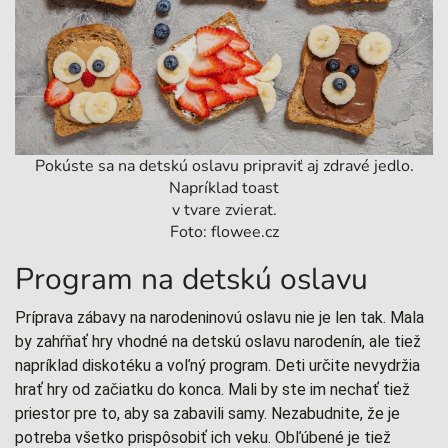
Pokúste sa na detskú oslavu pripraviť aj zdravé jedlo.
Napríklad toast
v tvare zvierat.
Foto: flowee.cz
Program na detskú oslavu
Príprava zábavy na narodeninovú oslavu nie je len tak. Mala
by zahŕňať hry vhodné na detskú oslavu narodenín, ale tiež
napríklad diskotéku a voľný program. Deti určite nevydržia
hrať hry od začiatku do konca. Mali by ste im nechať tiež
priestor pre to, aby sa zabavili samy. Nezabudnite, že je
potreba všetko prispôsobiť ich veku. Obľúbené je tiež