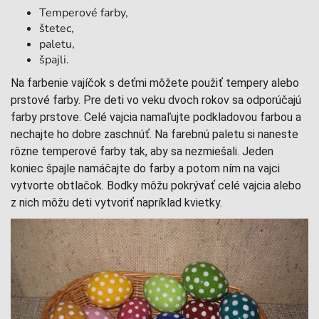
Temperové farby,
štetec,
paletu,
špajli.
Na farbenie vajíčok s deťmi môžete použiť tempery alebo
prstové farby. Pre deti vo veku dvoch rokov sa odporúčajú
farby prstove. Celé vajcia namaľujte podkladovou farbou a
nechajte ho dobre zaschnúť. Na farebnú paletu si naneste
rôzne temperové farby tak, aby sa nezmiešali. Jeden
koniec špajle namáčajte do farby a potom ním na vajci
vytvorte obtlačok. Bodky môžu pokrývať celé vajcia alebo
z nich môžu deti vytvoriť napríklad kvietky.