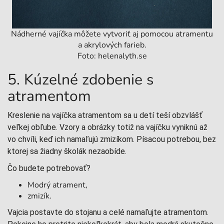
Nádherné vajíčka môžete vytvoriť aj pomocou atramentu
a akrylových farieb.
Foto: helenalyth.se
5. Kúzelné zdobenie s
atramentom
Kreslenie na vajíčka atramentom sa u detí teší obzvlášť
veľkej obľube. Vzory a obrázky totiž na vajíčku vyniknú až
vo chvíli, keď ich namaľujú zmizíkom. Písacou potrebou, bez
ktorej sa žiadny školák nezaobíde.
Čo budete potrebovať?
Modrý atrament,
zmizík.
Vajcia postavte do stojanu a celé namaľujte atramentom.