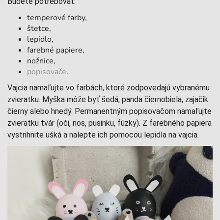
Budete potrebovať:
temperové farby,
štetce,
lepidlo,
farebné papiere,
nožnice,
popisovače
.
Vajcia namaľujte vo farbách, ktoré zodpovedajú vybranému
zvieratku. Myška môže byť šedá, panda čiernobiela, zajačik
čierny alebo hnedý. Permanentným popisovačom namaľujte
zvieratku tvár (oči, nos, pusinku, fúzky). Z farebného papiera
vystrihnite ušká a nalepte ich pomocou lepidla na vajcia.