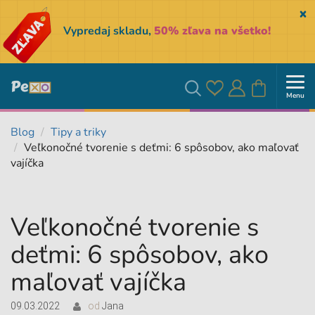
Sk
Vypredaj skladu,
50% zľava na všetko!
Menu
Obľúbené
Prihlásiť
Košík
Vyhľadávanie
Blog
Tipy a triky
Veľkonočné tvorenie s deťmi: 6 spôsobov, ako maľovať
sa
vajíčka
Veľkonočné tvorenie s
deťmi: 6 spôsobov, ako
maľovať vajíčka
09.03.2022
od
Jana