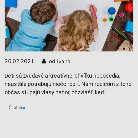
0
26.02.2021
od Ivana
V
p
Deti sú zvedavé a kreatívne, chvíľku neposedia,
d
neustále potrebujú niečo robiť. Nám rodičom z toho
občas stúpajú vlasy nahor, obzvlášť, keď ...
Čítať viac