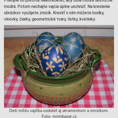
Pokojne ho pretrite niekoľkokrát, aby bola modrá skutočne
modrá. Potom nechajte vajcia úplne uschnúť. Na kreslenie
obrázkov využijete zmizík. Kresliť s ním môžete bodky,
vlnovky, čiarky, geometrické tvary, lístky, kvetinky.
Deti môžu vajíčka ozdobiť aj atramentom a zmizíkom.
Foto: mimibazar.cz