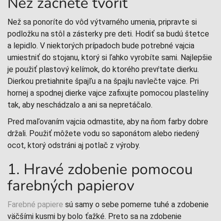
Než začnete tvoriť
Než sa ponoríte do vôd výtvarného umenia, pripravte si
podložku na stôl a zásterky pre deti. Hodiť sa budú štetce
a lepidlo. V niektorých prípadoch bude potrebné vajcia
umiestniť do stojanu, ktorý si ľahko vyrobíte sami. Najlepšie
je použiť plastový kelímok, do ktorého prevŕtate dierku.
Dierkou pretiahnite špajľu a na špajlu navlečte vajce. Pri
hornej a spodnej dierke vajce zafixujte pomocou plastelíny
tak, aby neschádzalo a ani sa nepretáčalo.
Pred maľovaním vajcia odmastite, aby na ňom farby dobre
držali. Použiť môžete vodu so saponátom alebo riedený
ocot, ktorý odstráni aj potlač z výroby.
1. Hravé zdobenie pomocou
farebných papierov
Farebné papiere
sú samy o sebe pomerne tuhé a zdobenie
väčšími kusmi by bolo ťažké. Preto sa na zdobenie