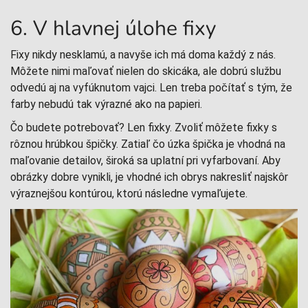
6. V hlavnej úlohe fixy
Fixy nikdy nesklamú, a navyše ich má doma každý z nás.
Môžete nimi maľovať nielen do skicáka, ale dobrú službu
odvedú aj na vyfúknutom vajci. Len treba počítať s tým, že
farby nebudú tak výrazné ako na papieri.
Čo budete potrebovať? Len fixky. Zvoliť môžete fixky s
rôznou hrúbkou špičky. Zatiaľ čo úzka špička je vhodná na
maľovanie detailov, široká sa uplatní pri vyfarbovaní. Aby
obrázky dobre vynikli, je vhodné ich obrys nakresliť najskôr
výraznejšou kontúrou, ktorú následne vymaľujete.