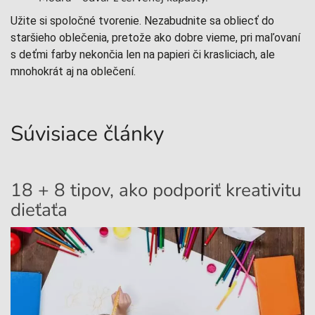
Užite si spoločné tvorenie. Nezabudnite sa obliecť do
staršieho oblečenia, pretože ako dobre vieme, pri maľovaní
s deťmi farby nekončia len na papieri či krasliciach, ale
mnohokrát aj na oblečení.
Súvisiace články
18 + 8 tipov, ako podporiť kreativitu
A
dieťaťa