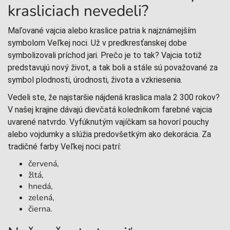
krasliciach nevedeli?
Maľované vajcia alebo kraslice patria k najznámejším
symbolom Veľkej noci. Už v predkresťanskej dobe
symbolizovali príchod jari. Prečo je to tak? Vajcia totiž
predstavujú nový život, a tak boli a stále sú považované za
symbol plodnosti, úrodnosti, života a vzkriesenia.
Vedeli ste, že najstaršie nájdená kraslica mala 2 300 rokov?
V našej krajine dávajú dievčatá koledníkom farebné vajcia
uvarené natvrdo. Vyfúknutým vajíčkam sa hovorí pouchy
alebo vojdumky a slúžia predovšetkým ako dekorácia. Za
tradičné farby Veľkej noci patrí:
červená,
žltá,
hnedá,
zelená,
čierna.