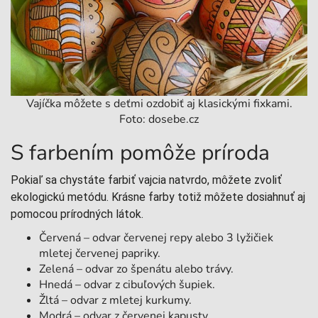
Vajíčka môžete s deťmi ozdobiť aj klasickými fixkami.
Foto: dosebe.cz
S farbením pomôže príroda
Pokiaľ sa chystáte farbiť vajcia natvrdo, môžete zvoliť
ekologickú metódu. Krásne farby totiž môžete dosiahnuť aj
pomocou prírodných látok.
Červená – odvar červenej repy alebo 3 lyžičiek
mletej červenej papriky.
Zelená – odvar zo špenátu alebo trávy.
Hnedá – odvar z cibuľových šupiek.
Žltá – odvar z mletej kurkumy.
Modrá – odvar z červenej kapusty.