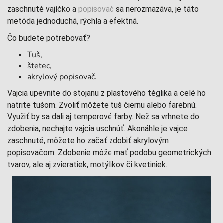
zaschnuté vajíčko a
popisovač
sa nerozmazáva, je táto
metóda jednoduchá, rýchla a efektná.
Čo budete potrebovať?
Tuš,
štetec,
akrylový popisovač.
Vajcia upevnite do stojanu z plastového téglika a celé ho
natrite tušom. Zvoliť môžete tuš čiernu alebo farebnú.
Využiť by sa dali aj temperové farby. Než sa vrhnete do
zdobenia, nechajte vajcia uschnúť. Akonáhle je vajce
zaschnuté, môžete ho začať zdobiť akrylovým
popisovačom. Zdobenie môže mať podobu geometrických
tvarov, ale aj zvieratiek, motýlikov či kvetiniek.